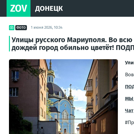
ZOV
ДОНЕЦК
1 июня 2026, 10:34
ФОТО
Улицы русского Мариуполя. Во всю 
дождей город обильно цветёт! ПОД
Ули
Во
в
ПО
МЫ 
Чат
#Пр