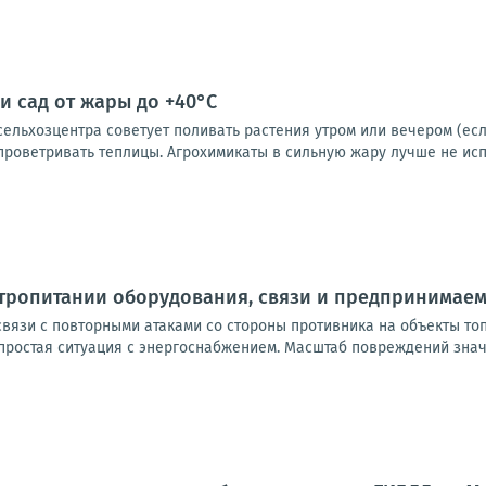
и сад от жары до +40°C
льхозцентра советует поливать растения утром или вечером (если
проветривать теплицы. Агрохимикаты в сильную жару лучше не испол
ктропитании оборудования, связи и предпринимае
вязи с повторными атаками со стороны противника на объекты то
ростая ситуация с энергоснабжением. Масштаб повреждений значит