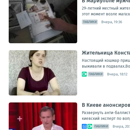
В Мариуполе мужчи
29-летний местный жител
этот момент возле магаз
Вчера, 19:36
ПАБЛИКИ
Жительница Конст
Настоящий кошмар пришл
выживали в подвалах.Во
Вчера, 18:12
ПАБЛИКИ
В Киеве анонсиров
Развернуть анти-баллис
киевский эксперт по воп
Вчера, 20:
ПАБЛИКИ