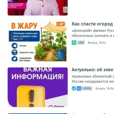
Как спасти огород 
«Донецкий» филиал Россе
обязательно затенять и 
Вчера, 16:14
СМИ
Актуально: об эле
Уважаемые абоненты!В с
России складывается неп
Вчера, 16:04
ОФИЦ.