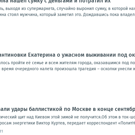
на нашёл сумку с деньгами и потратил их
ь, выходя из супермаркета, случайно выронил сумку, в которой н
ина стоял мужчина, который заметил это. Дождавшись пока владелец
антиновки Екатерина о ужасном выживании под о
ось пройти её семье и всем жителям города, оказавшимся под п
 время очередного налета произошла трагедия – осколки унесли ж
али удары баллистикой по Москве в конце сентяб
тический щит над Киевом этой зимой не получится.Об этом в ток-
росам энергетики Виктор Куртев, передает корреспондент «ПолитН
11