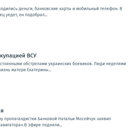
аходились деньги, банковские карты и мобильный телефон. В
 уедет, он подобрал...
ккупацией ВСУ
остоянными обстрелами украинских боевиков. Люди неделями
изнь матери Екатерины...
ря
шоу пропагандистки Банковой Натальи Мосейчук заявил
авигатора».В эфире подняли...