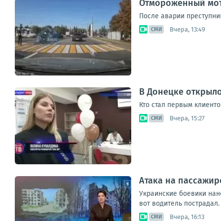
Отмороженный мот
После аварии преступни
Вчера, 13:49
СМИ
В Донецке открыл
Кто стал первым клиенто
Вчера, 15:27
СМИ
Атака на пассажир
Украинские боевики нан
вот водитель пострадал.
Вчера, 16:13
СМИ