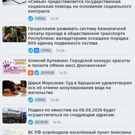
«Семья» предоставляется государственная
социальная помощь на основании социального
контракта
14:37
ОФИЦ.
Продолжаем развивать систему безналичной
оплаты проезда в общественном транспорте
Республики: валидаторами оснащено порядка
800 единиц подвижного состава
14:34
ОФИЦ.
Алексей Кулемзин: Городской конкурс красоты
и таланта «Мини-мисс Дончаночка»!
14:31
ДОНЕЦК
Дарья Морозова: Суд в Харцызске удовлетворил
иск об отмене аннулирования вида на
жительство
14:20
ОФИЦ.
Подвоз по емкостям на 08.08.2026 будет
осуществляться по следующим адресам:
14:14
ДОНЕЦК
ВС РФ освободили населённый пункт Анискино