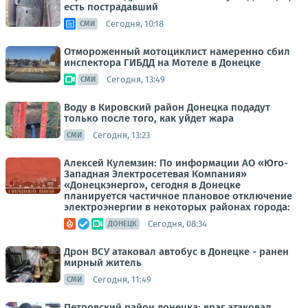
есть пострадавший
Сегодня, 10:18
СМИ
Отмороженный мотоциклист намеренно сбил
инспектора ГИБДД на Мотеле в Донецке
Сегодня, 13:49
СМИ
Воду в Кировский район Донецка подадут
только после того, как уйдет жара
Сегодня, 13:23
СМИ
Алексей Кулемзин: По информации АО «Юго-
Западная Электросетевая Компания»
«Донецкэнерго», сегодня в Донецке
планируется частичное плановое отключение
электроэнергии в некоторых районах города:
Сегодня, 08:34
ДОНЕЦК
Дрон ВСУ атаковал автобус в Донецке - ранен
мирный житель
Сегодня, 11:49
СМИ
Петровский район донецка: враг атаковал