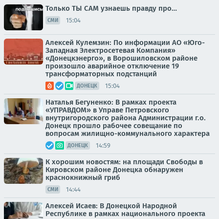
Только ТЫ САМ узнаешь правду про…
15:04
СМИ
Алексей Кулемзин: По информации АО «Юго-
Западная Электросетевая Компания»
«Донецкэнерго», в Ворошиловском районе
произошло аварийное отключение 19
трансформаторных подстанций
15:04
ДОНЕЦК
Наталья Бегуненко: В рамках проекта
«УПРАВДОМ» в Управе Петровского
внутригородского района Администрации г.о.
Донецк прошло рабочее совещание по
вопросам жилищно-коммунального характера
14:59
ДОНЕЦК
К хорошим новостям: на площади Свободы в
Кировском районе Донецка обнаружен
краснокнижный гриб
14:44
СМИ
Алексей Исаев: В Донецкой Народной
Республике в рамках национального проекта