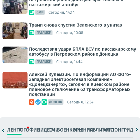
пассажирский автобус
Сегодня, 14:14
СМИ
Трамп снова спустил Зеленского в унитаз
Сегодня, 10:08
ПАБЛИКИ
Последствия удара БПЛА ВСУ по пассажирскому
автобусу в Петровском районе Донецка
Сегодня, 14:14
ПАБЛИКИ
Алексей Кулемзин: По информации АО «Юго-
Западная Электросетевая Компания»
«Донецкэнерго», сегодня в Киевском районе
плановое отключение 62 трансформаторных
подстанций
Сегодня, 12:34
ДОНЕЦК
ЛЕНТА
ТОП
ОФИЦ.
ВИДЕО
СМИ
ВОЕНКОРЫ
МНЕНИЯ
ПАБЛИКИ
ФОТО
ЛОНГРИДЫ