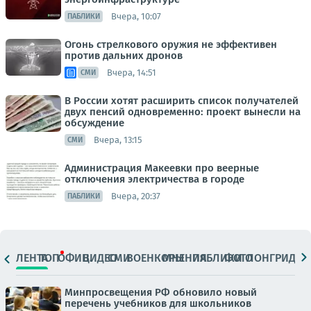
Вчера, 10:07
ПАБЛИКИ
Огонь стрелкового оружия не эффективен
против дальних дронов
Вчера, 14:51
СМИ
В России хотят расширить список получателей
двух пенсий одновременно: проект вынесли на
обсуждение
Вчера, 13:15
СМИ
Администрация Макеевки про веерные
отключения электричества в городе
Вчера, 20:37
ПАБЛИКИ
ЛЕНТА
ТОП
ОФИЦ.
ВИДЕО
СМИ
ВОЕНКОРЫ
МНЕНИЯ
ПАБЛИКИ
ФОТО
ЛОНГРИДЫ
Минпросвещения РФ обновило новый
перечень учебников для школьников