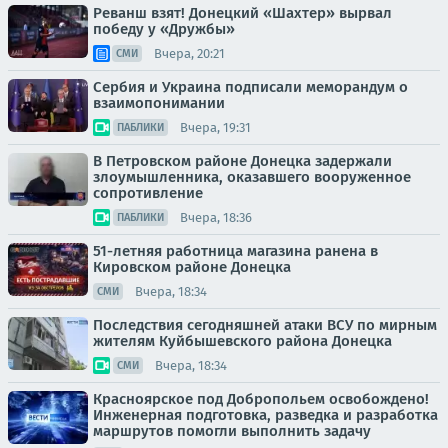
Реванш взят! Донецкий «Шахтер» вырвал
победу у «Дружбы»
Вчера, 20:21
СМИ
Сербия и Украина подписали меморандум о
взаимопонимании
Вчера, 19:31
ПАБЛИКИ
В Петровском районе Донецка задержали
злоумышленника, оказавшего вооруженное
сопротивление
Вчера, 18:36
ПАБЛИКИ
51-летняя работница магазина ранена в
Кировском районе Донецка
Вчера, 18:34
СМИ
Последствия сегодняшней атаки ВСУ по мирным
жителям Куйбышевского района Донецка
Вчера, 18:34
СМИ
Красноярское под Добропольем освобождено!
Инженерная подготовка, разведка и разработка
маршрутов помогли выполнить задачу