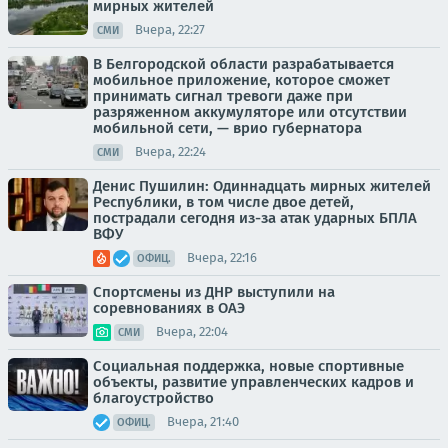
мирных жителей
Вчера, 22:27
СМИ
В Белгородской области разрабатывается
мобильное приложение, которое сможет
принимать сигнал тревоги даже при
разряженном аккумуляторе или отсутствии
мобильной сети, — врио губернатора
Вчера, 22:24
СМИ
Денис Пушилин: Одиннадцать мирных жителей
Республики, в том числе двое детей,
пострадали сегодня из-за атак ударных БПЛА
ВФУ
Вчера, 22:16
ОФИЦ.
Спортсмены из ДНР выступили на
соревнованиях в ОАЭ
Вчера, 22:04
СМИ
Социальная поддержка, новые спортивные
объекты, развитие управленческих кадров и
благоустройство
Вчера, 21:40
ОФИЦ.