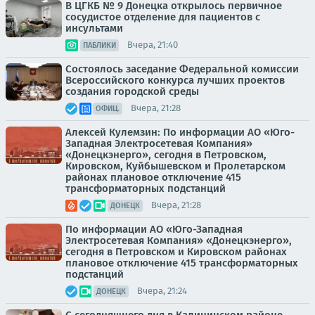
В ЦГКБ № 9 Донецка открылось первичное
сосудистое отделение для пациентов с
инсультами
Вчера, 21:40
ПАБЛИКИ
Состоялось заседание Федеральной комиссии
Всероссийского конкурса лучших проектов
создания городской среды
Вчера, 21:28
ОФИЦ.
Алексей Кулемзин: По информации АО «Юго-
Западная Электросетевая Компания»
«Донецкэнерго», сегодня в Петровском,
Кировском, Куйбышевском и Пролетарском
районах плановое отключение 415
трансформаторных подстанций
Вчера, 21:28
ДОНЕЦК
По информации АО «Юго-Западная
Электросетевая Компания» «Донецкэнерго»,
сегодня в Петровском и Кировском районах
плановое отключение 415 трансформаторных
подстанций
Вчера, 21:24
ДОНЕЦК
С сегодняшнего дня в Калининском районе