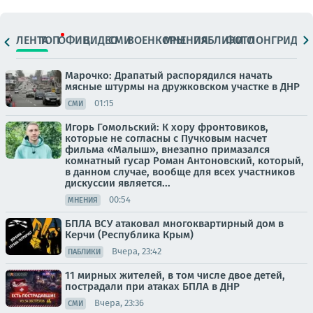
ЛЕНТА
ТОП
ОФИЦ.
ВИДЕО
СМИ
ВОЕНКОРЫ
МНЕНИЯ
ПАБЛИКИ
ФОТО
ЛОНГРИДЫ
Марочко: Драпатый распорядился начать
мясные штурмы на дружковском участке в ДНР
01:15
СМИ
Игорь Гомольский: К хору фронтовиков,
которые не согласны с Пучковым насчет
фильма «Малыш», внезапно примазался
комнатный гусар Роман Антоновский, который,
в данном случае, вообще для всех участников
дискуссии является...
00:54
МНЕНИЯ
БПЛА ВСУ атаковал многоквартирный дом в
Керчи (Республика Крым)
Вчера, 23:42
ПАБЛИКИ
11 мирных жителей, в том числе двое детей,
пострадали при атаках БПЛА в ДНР
Вчера, 23:36
СМИ