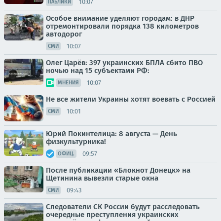
10:07
ПАБЛИКИ
Особое внимание уделяют городам: в ДНР
отремонтировали порядка 138 километров
автодорог
10:07
СМИ
Олег Царёв: 397 украинских БПЛА сбито ПВО
ночью над 15 субъектами РФ:
10:07
МНЕНИЯ
Не все жители Украины хотят воевать с Россией
10:01
СМИ
Юрий Покинтелица: 8 августа — День
физкультурника!
09:57
ОФИЦ.
После публикации «Блокнот Донецк» на
Щетинина вывезли старые окна
09:43
СМИ
Следователи СК России будут расследовать
очередные преступления украинских