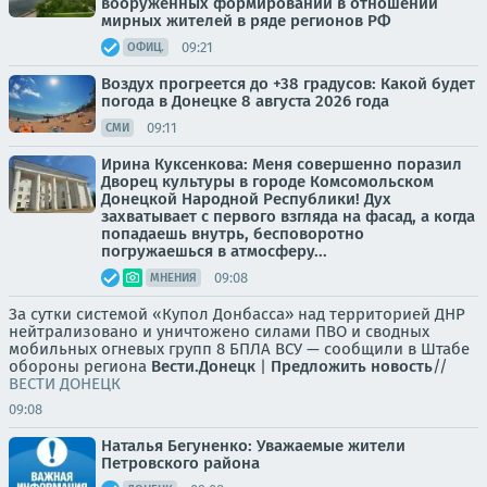
вооружённых формирований в отношении
мирных жителей в ряде регионов РФ
09:21
ОФИЦ.
Воздух прогреется до +38 градусов: Какой будет
погода в Донецке 8 августа 2026 года
09:11
СМИ
Ирина Куксенкова: Меня совершенно поразил
Дворец культуры в городе Комсомольском
Донецкой Народной Республики! Дух
захватывает с первого взгляда на фасад, а когда
попадаешь внутрь, бесповоротно
погружаешься в атмосферу...
09:08
МНЕНИЯ
За сутки системой «Купол Донбасса» над территорией ДНР
нейтрализовано и уничтожено силами ПВО и сводных
мобильных огневых групп 8 БПЛА ВСУ — сообщили в Штабе
обороны региона
Вести.Донецк
|
Предложить новость
//
ВЕСТИ ДОНЕЦК
09:08
Наталья Бегуненко: Уважаемые жители
Петровского района