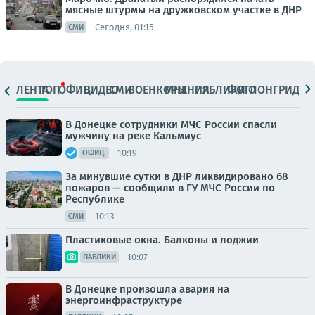
мясные штурмы на дружковском участке в ДНР
Сегодня, 01:15
СМИ
ЛЕНТА
ТОП
ОФИЦ.
ВИДЕО
СМИ
ВОЕНКОРЫ
МНЕНИЯ
ПАБЛИКИ
ФОТО
ЛОНГРИДЫ
В Донецке сотрудники МЧС России спасли
мужчину на реке Кальмиус
10:19
ОФИЦ.
За минувшие сутки в ДНР ликвидировано 68
пожаров — сообщили в ГУ МЧС России по
Республике
10:13
СМИ
Пластиковые окна. Балконы и лоджии
10:07
ПАБЛИКИ
В Донецке произошла авария на
энергоинфраструктуре