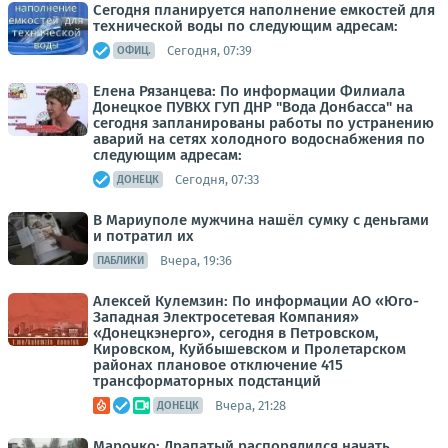
Сегодня планируется наполнение емкостей для
технической воды по следующим адресам:
Сегодня, 07:39
ОФИЦ.
Елена Рязанцева: По информации Филиала
Донецкое ПУВКХ ГУП ДНР "Вода Донбасса" на
сегодня запланированы работы по устранению
аварий на сетях холодного водоснабжения по
следующим адресам:
Сегодня, 07:33
ДОНЕЦК
В Мариуполе мужчина нашёл сумку с деньгами
и потратил их
Вчера, 19:36
ПАБЛИКИ
Алексей Кулемзин: По информации АО «Юго-
Западная Электросетевая Компания»
«Донецкэнерго», сегодня в Петровском,
Кировском, Куйбышевском и Пролетарском
районах плановое отключение 415
трансформаторных подстанций
Вчера, 21:28
ДОНЕЦК
Марочко: Драпатый распорядился начать