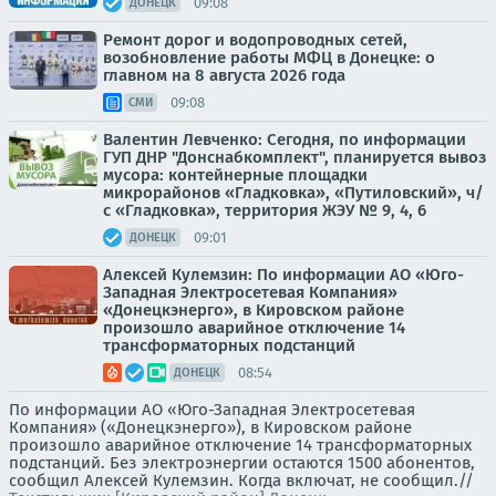
09:08
ДОНЕЦК
Ремонт дорог и водопроводных сетей,
возобновление работы МФЦ в Донецке: о
главном на 8 августа 2026 года
09:08
СМИ
Валентин Левченко: Сегодня, по информации
ГУП ДНР "Донснабкомплект", планируется вывоз
мусора: контейнерные площадки
микрорайонов «Гладковка», «Путиловский», ч/
с «Гладковка», территория ЖЭУ № 9, 4, 6
09:01
ДОНЕЦК
Алексей Кулемзин: По информации АО «Юго-
Западная Электросетевая Компания»
«Донецкэнерго», в Кировском районе
произошло аварийное отключение 14
трансформаторных подстанций
08:54
ДОНЕЦК
По информации АО «Юго-Западная Электросетевая
Компания» («Донецкэнерго»), в Кировском районе
произошло аварийное отключение 14 трансформаторных
подстанций. Без электроэнергии остаются 1500 абонентов,
сообщил Алексей Кулемзин. Когда включат, не сообщил.//