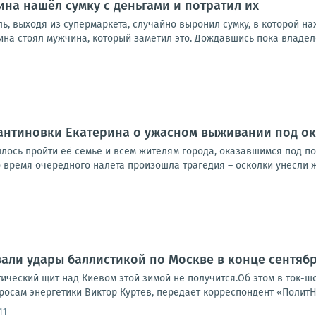
на нашёл сумку с деньгами и потратил их
ь, выходя из супермаркета, случайно выронил сумку, в которой н
ина стоял мужчина, который заметил это. Дождавшись пока владелец
антиновки Екатерина о ужасном выживании под о
ось пройти её семье и всем жителям города, оказавшимся под п
 время очередного налета произошла трагедия – осколки унесли ж
али удары баллистикой по Москве в конце сентяб
тический щит над Киевом этой зимой не получится.Об этом в ток-
росам энергетики Виктор Куртев, передает корреспондент «ПолитН
11