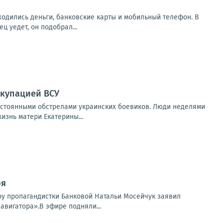
аходились деньги, банковские карты и мобильный телефон. В
 уедет, он подобрал...
ккупацией ВСУ
остоянными обстрелами украинских боевиков. Люди неделями
изнь матери Екатерины...
ря
шоу пропагандистки Банковой Натальи Мосейчук заявил
авигатора».В эфире подняли...