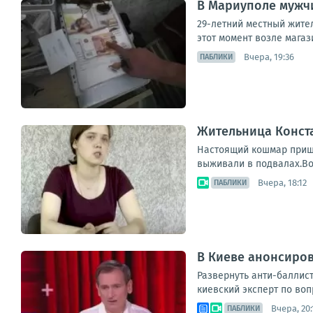
В Мариуполе мужчи
29-летний местный жител
этот момент возле магаз
Вчера, 19:36
ПАБЛИКИ
Жительница Конст
Настоящий кошмар пришл
выживали в подвалах.Во
Вчера, 18:12
ПАБЛИКИ
В Киеве анонсиров
Развернуть анти-баллис
киевский эксперт по воп
Вчера, 20:
ПАБЛИКИ