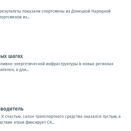
е результаты показали спортсмены из Донецкой Народной
ортсменов из...
мых шагах
пливно-энергетической инфраструктуры в новых регионах
елен, а для...
 водитель
К счастью, салон транспортного средства оказался пустым, а
твие атаки фиксирует СК...