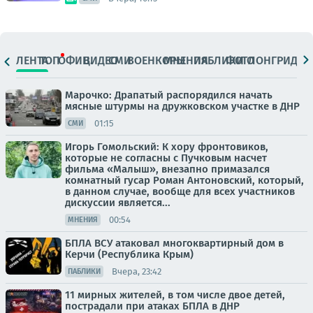
ЛЕНТА
ТОП
ОФИЦ.
ВИДЕО
СМИ
ВОЕНКОРЫ
МНЕНИЯ
ПАБЛИКИ
ФОТО
ЛОНГРИДЫ
Марочко: Драпатый распорядился начать
мясные штурмы на дружковском участке в ДНР
01:15
СМИ
Игорь Гомольский: К хору фронтовиков,
которые не согласны с Пучковым насчет
фильма «Малыш», внезапно примазался
комнатный гусар Роман Антоновский, который,
в данном случае, вообще для всех участников
дискуссии является...
00:54
МНЕНИЯ
БПЛА ВСУ атаковал многоквартирный дом в
Керчи (Республика Крым)
Вчера, 23:42
ПАБЛИКИ
11 мирных жителей, в том числе двое детей,
пострадали при атаках БПЛА в ДНР