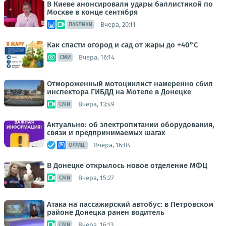
В Киеве анонсировали удары баллистикой по
Москве в конце сентября
Вчера, 20:11
ПАБЛИКИ
Как спасти огород и сад от жары до +40°C
Вчера, 16:14
СМИ
Отмороженный мотоциклист намеренно сбил
инспектора ГИБДД на Мотеле в Донецке
Вчера, 13:49
СМИ
Актуально: об электропитании оборудования,
связи и предпринимаемых шагах
Вчера, 16:04
ОФИЦ.
В Донецке открылось новое отделение МФЦ
Вчера, 15:27
СМИ
Атака на пассажирский автобус: в Петровском
районе Донецка ранен водитель
Вчера, 16:13
СМИ