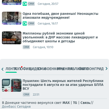
Сегодня, 20:57
СМИ
Одна погибшая, двое раненых! Неонацисты
атаковали медучреждение!
Сегодня, 16:17
СМИ
Миллионы рублей экономии ценой
увольнений: в ДНР массово ликвидируют и
объединяют школы и детсады
Сегодня, 10:10
СМИ
ЛЕНТА
ТОП
ОФИЦ.
ВИДЕО
СМИ
ВОЕНКОРЫ
МНЕНИЯ
ПАБЛИКИ
ФОТО
ЛОНГРИДЫ
Пушилин: Шесть мирных жителей Республики
пострадали 6 августа из-за атак ударных БПЛА
ВСУ
22:51
СМИ
В Донецке частично вернулся свет
MAX
|
TG
|
Связь
//
Донбасс Сегодня