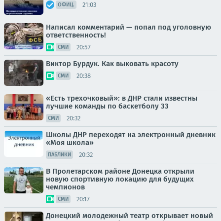
21:03
ОФИЦ.
Написал комментарий — попал под уголовную
ответственность!
20:57
СМИ
Виктор Бурдук. Как выковать красоту
20:38
СМИ
«Есть трехочковый»: в ДНР стали известны
лучшие команды по баскетболу 33
20:32
СМИ
Школы ДНР переходят на электронный дневник
«Моя школа»
20:32
ПАБЛИКИ
В Пролетарском районе Донецка открыли
новую спортивную локацию для будущих
чемпионов
20:17
СМИ
Донецкий молодежный театр открывает новый