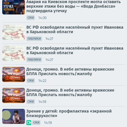
Авария на Киевском проспекте могла оставить
верхние этажи без воды — «Вода Донбасса»
подтвердила утечку
14:30
СМИ
ВС РФ освободили населённый пункт Ивановка
в Харьковской области
14:27
ПАБЛИКИ
ВС РФ освободили населённый пункт Ивановка
в Харьковской области
14:27
ПАБЛИКИ
Донецк, громко. В небе активны вражеские
БПЛА Прислать новость/жалобу
14:22
СМИ
Донецк, громко. В небе активны вражеские
БПЛА Прислать новость/жалобу
14:18
СМИ
Зрение у детей: профилактика «экранной
близорукости»
14:18
СМИ