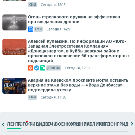
Сегодня, 13:15
СМИ
Огонь стрелкового оружия не эффективен
против дальних дронов
Сегодня, 14:51
СМИ
Алексей Кулемзин: По информации АО «Юго-
Западная Электросетевая Компания»
«Донецкэнерго», в Куйбышевском районе
произошло отключение 66 трансформаторных
подстанций
Сегодня, 12:13
ДОНЕЦК
Авария на Киевском проспекте могла оставить
верхние этажи без воды — «Вода Донбасса»
подтвердила утечку
Сегодня, 14:30
СМИ
ЛЕНТА
ТОП
ОФИЦ.
ВИДЕО
СМИ
ВОЕНКОРЫ
МНЕНИЯ
ПАБЛИКИ
ФОТО
ЛОНГРИДЫ