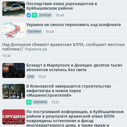
Последствия атаки укронацистов в
Куйбышевском районе
15:49
ДОНЕЦК
Украина не смогла переломить ход конфликта
15:40
ПАБЛИКИ
Над Донецком сбивают вражеские БПЛА, сообщают местные
паблики//
Украина.ру
15:30
Блэкаут в Мариуполе и Донецке: десятки тысяч
абонентов остались без света
15:27
СМИ
В Ясиноватой завершается строительство
амфитеатра в новом парке
«Машиностроителей»
15:21
ПАБЛИКИ
По поступившей информации, в Куйбышевском
районе в результате вражеской атаки БПЛА
повреждены остекление и фасад
многоквартирного дома, а также гараж и