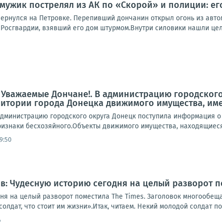
мужик пострелял из АК по «Скорой» и полиции: ег
ернулся на Петровке. Перепивший дончанин открыл огонь из автом
Росгвардии, взявший его дом штурмом.Внутри силовики нашли целы
 Уважаемые Дончане!. В администрацию городског
ритории города Донецка движимого имущества, им
дминистрацию городского округа Донецк поступила информация о
знаки бесхозяйного.Объекты движимого имущества, находящиеся по 
9:50
: Чудесную историю сегодня на целый разворот п
ня на целый разворот поместила The Times. Заголовок многообе
олдат, что стоит им жизни».Итак, читаем. Некий молодой солдат по
4