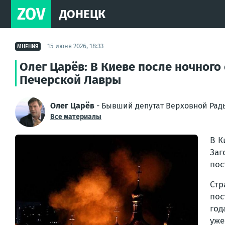
ZOV
ДОНЕЦК
15 июня 2026, 18:33
МНЕНИЯ
Олег Царёв: В Киеве после ночного
Печерской Лавры
Олег Царёв
- Бывший депутат Верховной Рад
Все материалы
В К
Заг
пос
Стр
пос
год
уже