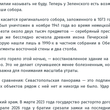
илии называть не буду. Теперь у Зеленского есть воз
ши собора.
 касается оригинального собора, заложенного в 1073 г
был уничтожен в ноябре 1941 года во время немецко
езти около двух тысяч предметов — серебряный прест
да же бесследно исчезла древняя икона Печерской
орую нашли лишь в 1990-х в частном собрании в Обе
гменты восточной стены и два столба.
 что горело этой ночью, — восстановленное здание на
о. Это не делает случившееся менее болезненным, н
важна для понимания масштаба утраты.
 сравнения: Севастопольская панорама — это подли
х объектов рядом с ней нет и никогда не было. Уда
кий храм. В марте 2023 года государство расторгло д
але 2026 года у братии срезали замки на последних