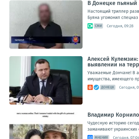
В Донецке пьяный 
Настоящий триллер разв
Буяна угомонил спецназ 
Сегодня, 09:28
СМИ
Алексей Кулемзин:
выявлении на тер
Уважаемые Дончане! В а
имущества, имеющего при
Сегодня, 0
ДОНЕЦК
Владимир Корнилов
Чудесную историю сегод
заманивают украинских с
Сегодня, 07:0
МНЕНИЯ