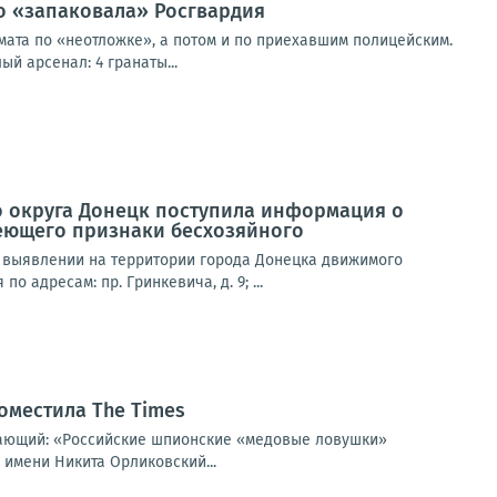
о «запаковала» Росгвардия
ата по «неотложке», а потом и по приехавшим полицейским.
й арсенал: 4 гранаты...
о округа Донецк поступила информация о
еющего признаки бесхозяйного
 выявлении на территории города Донецка движимого
адресам: пр. Гринкевича, д. 9; ...
оместила The Times
щающий: «Российские шпионские «медовые ловушки»
 имени Никита Орликовский...