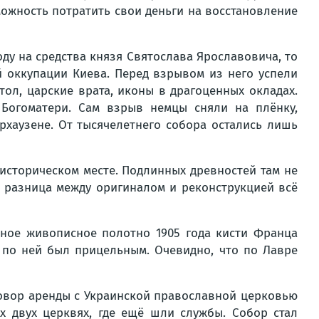
можность потратить свои деньги на восстановление
оду на средства князя Святослава Ярославовича, то
й оккупации Киева. Перед взрывом из него успели
ол, царские врата, иконы в драгоценных окладах.
 Богоматери. Сам взрыв немцы сняли на плёнку,
рхаузене. От тысячелетнего собора остались лишь
 историческом месте. Подлинных древностей там не
о разница между оригиналом и реконструкцией всё
нное живописное полотно 1905 года кисти Франца
р по ней был прицельным. Очевидно, что по Лавре
оговор аренды с Украинской православной церковью
 двух церквях, где ещё шли службы. Собор стал