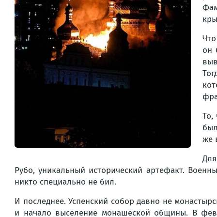
Фам
кры
Что
он 
выв
Тог
кот
фра
То,
был
же 
Для
Рубо, уникальный исторический артефакт. Военны
никто специально не бил.
И последнее. Успенский собор давно не монастырс
и начало выселение монашеской общины. В февр