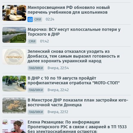
Минпросвещения РФ обновило новый
перечень учебников для школьников
02:24
СМИ
Марочко: ВСУ несут колоссальные потери у
Торского в ДНР
01:42
СМИ
Зеленский снова отказался уходить из
Донбасса, тем самым выразил готовность и
далее хоронить украинский народ
Вчера, 22:54
ПАБЛИКИ
В ДНР с 10 по 19 августа пройдёт
профилактическая отработка "МОТО-СТОП"
Вчера, 22:42
ПАБЛИКИ
В Минстрое ДНР показали план застройки юго-
восточной части Донецка
Вчера, 22:12
ПАБЛИКИ
Елена Рязанцева: По информации
Пролетарского РЭС в связи с аварией в ТП 1533
без электроснабжения остаются: