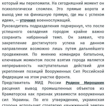
который мы переломили. На сегодняшний момент он
психологически сломлен. Это прямые ворота и
выход уже на финишную прямую, где мы с успехом
идем», —
уточнил
военнослужащий.
Руководитель подразделения подчеркнул, что после
успешного овладения городом крайне важно
сохранить набранный темп. Он заявил, что
закрепление достигнутого успеха на данном
направлении возможно лишь путем дальнейшего
продвижения. По мнению командира батальона,
ключевым моментом после взятия города является
непрерывность наступательных действий для
укрепления позиций Вооруженных Сил Российской
Федерации на этом участке фронта.
Представитель МИД России
Родион Мирошник
расценил вывод промышленных объектов из
Краматорска как признак уязвимости вооруженных
сил Украины. По его утверждению, украинская
сторона использует стратегию «выжженной земли»