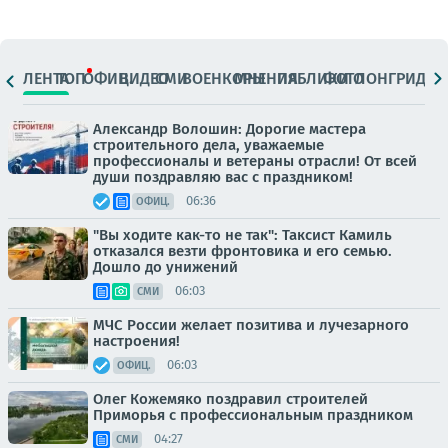
ЛЕНТА
ТОП
ОФИЦ.
ВИДЕО
СМИ
ВОЕНКОРЫ
МНЕНИЯ
ПАБЛИКИ
ФОТО
ЛОНГРИДЫ
Александр Волошин: Дорогие мастера
строительного дела, уважаемые
профессионалы и ветераны отрасли! От всей
души поздравляю вас с праздником!
06:36
ОФИЦ.
"Вы ходите как-то не так": Таксист Камиль
отказался везти фронтовика и его семью.
Дошло до унижений
06:03
СМИ
МЧС России желает позитива и лучезарного
настроения!
06:03
ОФИЦ.
Олег Кожемяко поздравил строителей
Приморья с профессиональным праздником
04:27
СМИ