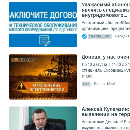
Уважаемый абонент
являясь специализ
внутридомового...
Уважаемый абонент!Обще
организацией, предлагае
Сегодня,
СТАРОБЕШЕВО
Донецк, у нас оче
По 10 августа с 14:00 д
станции:ХБК;Продмаш;Ру
глава...
Вчера, 18:49
СМИ
Алексей Кулемзин:
выявлении на тер
Уважаемые Дончане! В а
имущества, имеющего при