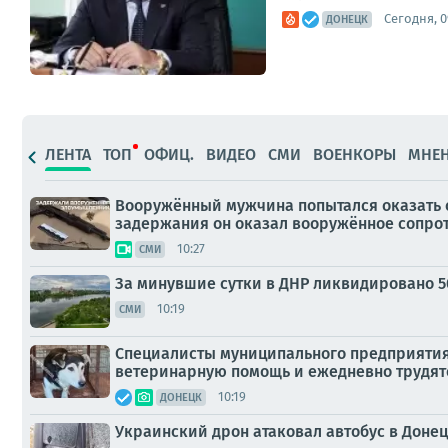
Сегодня, 0
ДОНЕЦК
ЛЕНТА
ТОП
ОФИЦ.
ВИДЕО
СМИ
ВОЕНКОРЫ
МНЕ
Вооружённый мужчина попытался оказать 
задержания он оказал вооружённое сопроти
10:27
СМИ
За минувшие сутки в ДНР ликвидировано 5
10:19
СМИ
Специалисты муниципального предприятия
ветеринарную помощь и ежедневно трудятс
10:19
ДОНЕЦК
Украинский дрон атаковал автобус в Донец