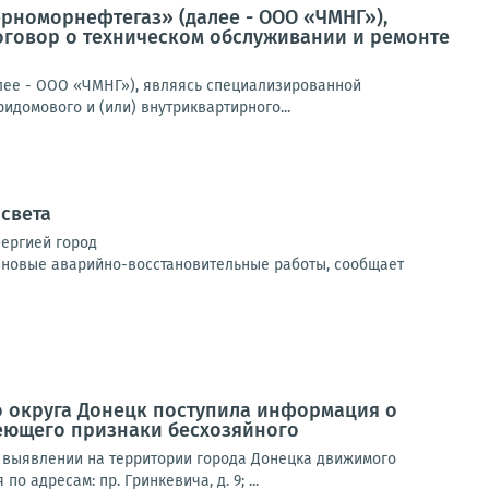
ерноморнефтегаз» (далее - ООО «ЧМНГ»),
оговор о техническом обслуживании и ремонте
лее - ООО «ЧМНГ»), являясь специализированной
идомового и (или) внутриквартирного...
 света
нергией город
ановые аварийно-восстановительные работы, сообщает
о округа Донецк поступила информация о
еющего признаки бесхозяйного
 выявлении на территории города Донецка движимого
адресам: пр. Гринкевича, д. 9; ...