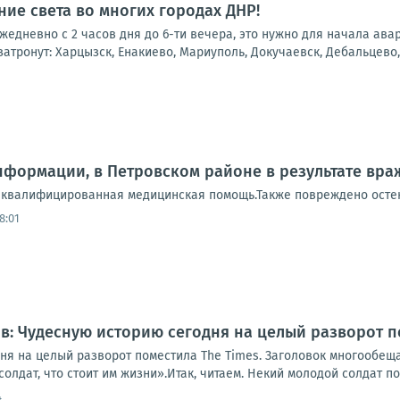
ие света во многих городах ДНР!
 ежедневно с 2 часов дня до 6-ти вечера, это нужно для начала ав
атронут: Харцызск, Енакиево, Мариуполь, Докучаевск, Дебальцево, 
формации, в Петровском районе в результате враж
квалифицированная медицинская помощь.Также повреждено остекл
8:01
: Чудесную историю сегодня на целый разворот п
ня на целый разворот поместила The Times. Заголовок многообе
олдат, что стоит им жизни».Итак, читаем. Некий молодой солдат по
4