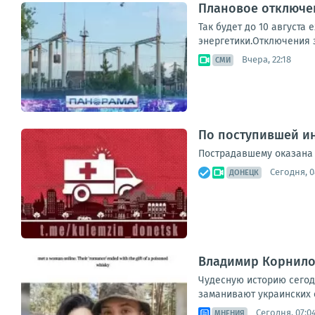
Плановое отключен
Так будет до 10 августа
энергетики.Отключения з
Вчера, 22:18
СМИ
По поступившей ин
Пострадавшему оказана 
Сегодня, 0
ДОНЕЦК
Владимир Корнилов
Чудесную историю сегод
заманивают украинских с
Сегодня, 07:0
МНЕНИЯ