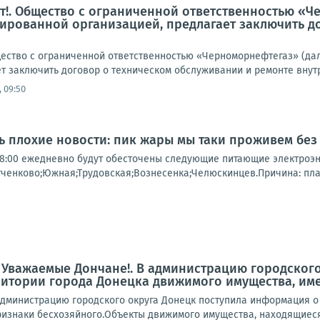
!. Общество с ограниченной ответственностью «Ч
ированной организацией, предлагает заключить д
ство с ограниченной ответственностью «Черноморнефтегаз» (да
т заключить договор о техническом обслуживании и ремонте внутр
 09:50
нь плохие новости: пик жары мы таки проживем без
о 18:00 ежедневно будут обесточены следующие питающие электроэ
тченково;Южная;Трудовская;Вознесенка;Челюскинцев.Причина: пл
 Уважаемые Дончане!. В администрацию городског
ритории города Донецка движимого имущества, им
дминистрацию городского округа Донецк поступила информация о
знаки бесхозяйного.Объекты движимого имущества, находящиеся по 