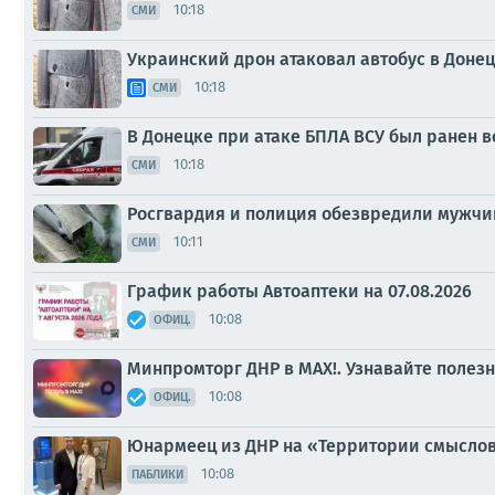
10:18
СМИ
Украинский дрон атаковал автобус в Донец
10:18
СМИ
В Донецке при атаке БПЛА ВСУ был ранен в
10:18
СМИ
Росгвардия и полиция обезвредили мужчин
10:11
СМИ
График работы Автоаптеки на 07.08.2026
10:08
ОФИЦ.
Минпромторг ДНР в МАХ!. Узнавайте полез
10:08
ОФИЦ.
Юнармеец из ДНР на «Территории смыслов
10:08
ПАБЛИКИ