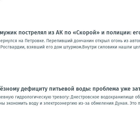
мужик пострелял из АК по «Скорой» и полиции: ег
ернулся на Петровке. Перепивший дончанин открыл огонь из автом
Росгвардии, взявший его дом штурмом.Внутри силовики нашли целы
ьёзному дефициту питьевой воды: проблема уже за
евную гидрологическую тревогу: Днестровское водохранилище об
ы экономить воду и электроэнергию из-за обмеления Дуная. Это п