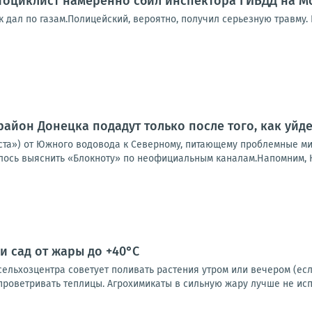
оциклист намеренно сбил инспектора ГИБДД на Мо
к дал по газам.Полицейский, вероятно, получил серьезную травму.
район Донецка подадут только после того, как уйд
ста») от Южного водовода к Северному, питающему проблемные ми
алось выяснить «Блокноту» по неофициальным каналам.Напомним, Ю
и сад от жары до +40°C
льхозцентра советует поливать растения утром или вечером (если
проветривать теплицы. Агрохимикаты в сильную жару лучше не испол