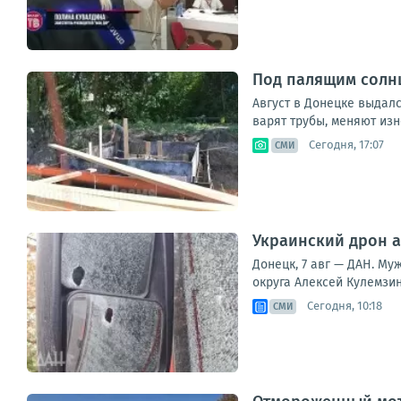
Под палящим солнц
Август в Донецке выдал
варят трубы, меняют изн
Сегодня, 17:07
СМИ
Украинский дрон а
Донецк, 7 авг — ДАН. Му
округа Алексей Кулемзин
Сегодня, 10:18
СМИ