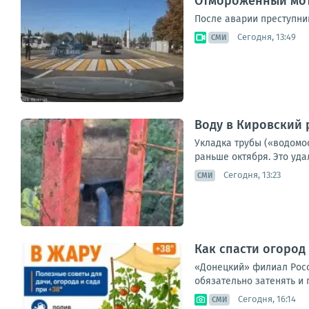
Отмороженный мот
После аварии преступни
Сегодня, 13:49
СМИ
Воду в Кировский 
Укладка трубы («водомо
раньше октября. Это уд
Сегодня, 13:23
СМИ
Как спасти огород 
«Донецкий» филиал Россе
обязательно затенять и 
Сегодня, 16:14
СМИ