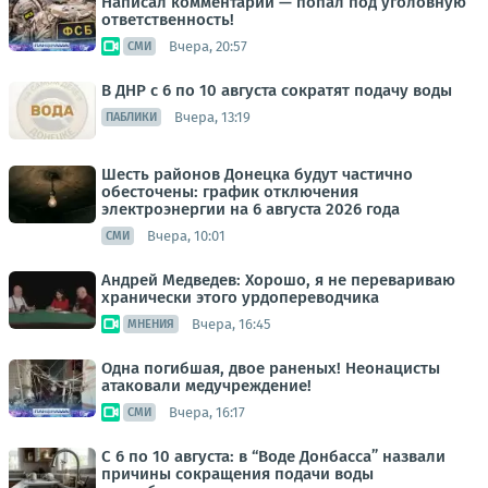
Написал комментарий — попал под уголовную
ответственность!
Вчера, 20:57
СМИ
В ДНР с 6 по 10 августа сократят подачу воды
Вчера, 13:19
ПАБЛИКИ
Шесть районов Донецка будут частично
обесточены: график отключения
электроэнергии на 6 августа 2026 года
Вчера, 10:01
СМИ
Андрей Медведев: Хорошо, я не перевариваю
хранически этого урдопереводчика
Вчера, 16:45
МНЕНИЯ
Одна погибшая, двое раненых! Неонацисты
атаковали медучреждение!
Вчера, 16:17
СМИ
С 6 по 10 августа: в “Воде Донбасса” назвали
причины сокращения подачи воды