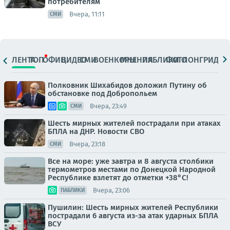
потребителям
Вчера, 11:11
СМИ
ЛЕНТА
ТОП
ОФИЦ.
ВИДЕО
СМИ
ВОЕНКОРЫ
МНЕНИЯ
ПАБЛИКИ
ФОТО
ЛОНГРИДЫ
Полковник Шихабидов доложил Путину об
обстановке под Добропольем
Вчера, 23:49
СМИ
Шесть мирных жителей пострадали при атаках
БПЛА на ДНР. Новости СВО
Вчера, 23:18
СМИ
Все на море: уже завтра и 8 августа столбики
термометров местами по Донецкой Народной
Республике взлетят до отметки +38°C!
Вчера, 23:06
ПАБЛИКИ
Пушилин: Шесть мирных жителей Республики
пострадали 6 августа из-за атак ударных БПЛА
ВСУ