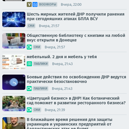
Вчера, 22:00
ВОЕНКОРЫ
Шесть мирных жителей ДНР получили ранения
при сегодняшних атаках БПЛА ВСУ
Вчера, 21:57
СМИ
Общественную библиотеку с книгами на любой
вкус открыли в Донецке
Вчера, 21:57
СМИ
мебельный. 2 дня и мебель у тебя
Вчера, 21:43
ПАБЛИКИ
Боевые действия по освобождению ДНР ведутся
практически безостановочно
Вчера, 21:43
ПАБЛИКИ
«Цветущий бизнес» в ДНР! Как ботанический
сад поможет в развитии ресторанного бизнеса?
Вчера, 21:39
СМИ
В ближайшее время решения для защиты
украинцев и украинских предприятий от
баллистических атак не будет