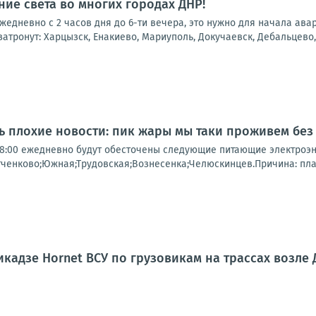
ие света во многих городах ДНР!
 ежедневно с 2 часов дня до 6-ти вечера, это нужно для начала ав
атронут: Харцызск, Енакиево, Мариуполь, Докучаевск, Дебальцево, 
нь плохие новости: пик жары мы таки проживем без
о 18:00 ежедневно будут обесточены следующие питающие электроэ
тченково;Южная;Трудовская;Вознесенка;Челюскинцев.Причина: пл
кадзе Hornet ВСУ по грузовикам на трассах возле