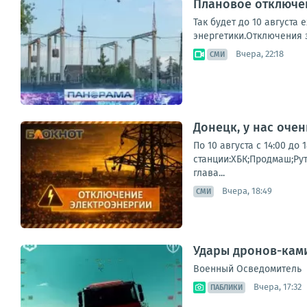
Плановое отключен
Так будет до 10 августа
энергетики.Отключения з
Вчера, 22:18
СМИ
Донецк, у нас оче
По 10 августа с 14:00 д
станции:ХБК;Продмаш;Ру
глава...
Вчера, 18:49
СМИ
Удары дронов-ками
Военный Осведомитель
Вчера, 17:32
ПАБЛИКИ