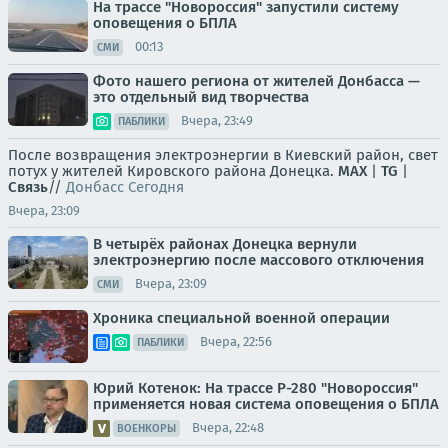
На трассе "Новороссия" запустили систему
оповещения о БПЛА
00:13
СМИ
Фото нашего региона от жителей Донбасса —
это отдельный вид творчества
Вчера, 23:49
ПАБЛИКИ
После возвращения электроэнергии в Киевский район, свет
потух у жителей Кировского района Донецка.
MAX
|
TG
|
Связь
//
Донбасс Сегодня
Вчера, 23:09
В четырёх районах Донецка вернули
электроэнергию после массового отключения
Вчера, 23:09
СМИ
Хроника специальной военной операции
Вчера, 22:56
ПАБЛИКИ
Юрий Котенок: На трассе Р-280 "Новороссия"
применяется новая система оповещения о БПЛА
Вчера, 22:48
ВОЕНКОРЫ