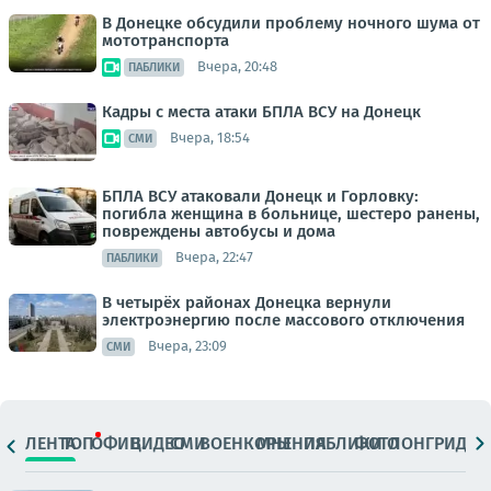
В Донецке обсудили проблему ночного шума от
мототранспорта
Вчера, 20:48
ПАБЛИКИ
Кадры с места атаки БПЛА ВСУ на Донецк
Вчера, 18:54
СМИ
БПЛА ВСУ атаковали Донецк и Горловку:
погибла женщина в больнице, шестеро ранены,
повреждены автобусы и дома
Вчера, 22:47
ПАБЛИКИ
В четырёх районах Донецка вернули
электроэнергию после массового отключения
Вчера, 23:09
СМИ
ЛЕНТА
ТОП
ОФИЦ.
ВИДЕО
СМИ
ВОЕНКОРЫ
МНЕНИЯ
ПАБЛИКИ
ФОТО
ЛОНГРИДЫ