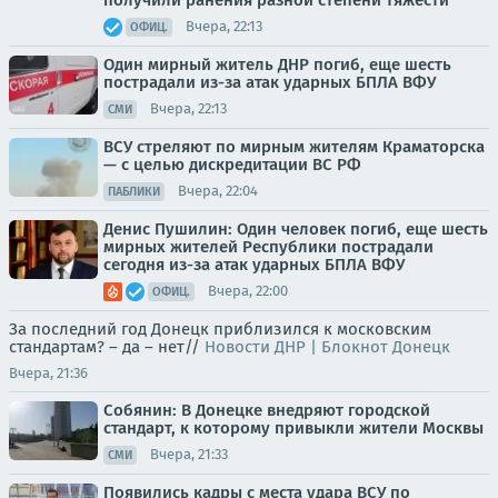
Вчера, 22:13
ОФИЦ.
Один мирный житель ДНР погиб, еще шесть
пострадали из-за атак ударных БПЛА ВФУ
Вчера, 22:13
СМИ
ВСУ стреляют по мирным жителям Краматорска
— с целью дискредитации ВС РФ
Вчера, 22:04
ПАБЛИКИ
Денис Пушилин: Один человек погиб, еще шесть
мирных жителей Республики пострадали
сегодня из-за атак ударных БПЛА ВФУ
Вчера, 22:00
ОФИЦ.
За последний год Донецк приблизился к московским
стандартам? – да – нет//
Новости ДНР | Блокнот Донецк
Вчера, 21:36
Собянин: В Донецке внедряют городской
стандарт, к которому привыкли жители Москвы
Вчера, 21:33
СМИ
Появились кадры с места удара ВСУ по