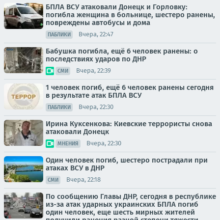
БПЛА ВСУ атаковали Донецк и Горловку:
погибла женщина в больнице, шестеро ранены,
повреждены автобусы и дома
Вчера, 22:47
ПАБЛИКИ
Бабушка погибла, ещё 6 человек ранены: о
последствиях ударов по ДНР
Вчера, 22:39
СМИ
1 человек погиб, ещё 6 человек ранены сегодня
в результате атак БПЛА ВСУ
Вчера, 22:30
ПАБЛИКИ
Ирина Куксенкова: Киевские террористы снова
атаковали Донецк
Вчера, 22:30
МНЕНИЯ
Один человек погиб, шестеро пострадали при
атаках ВСУ в ДНР
Вчера, 22:18
СМИ
По сообщению Главы ДНР, сегодня в республике
из-за атак ударных украинских БПЛА погиб
один человек, еще шесть мирных жителей
получили ранения разной степени тяжести