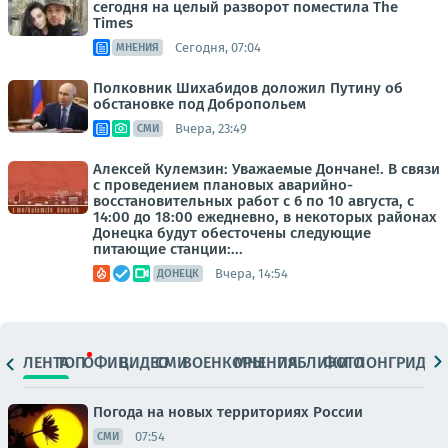
сегодня на целый разворот поместила The
Times
Сегодня, 07:04
МНЕНИЯ
Полковник Шихабидов доложил Путину об
обстановке под Добропольем
Вчера, 23:49
СМИ
Алексей Кулемзин: Уважаемые Дончане!. В связи
с проведением плановых аварийно-
восстановительных работ с 6 по 10 августа, с
14:00 до 18:00 ежедневно, в некоторых районах
Донецка будут обесточены следующие
питающие станции:...
Вчера, 14:54
ДОНЕЦК
ЛЕНТА
ТОП
ОФИЦ.
ВИДЕО
СМИ
ВОЕНКОРЫ
МНЕНИЯ
ПАБЛИКИ
ФОТО
ЛОНГРИДЫ
Погода на новых территориях России
07:54
СМИ