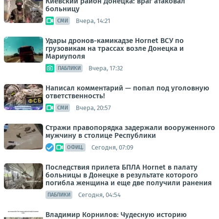
Киевский район Донецка: враг атаковал
больницу
Вчера, 14:21
СМИ
Удары дронов-камикадзе Hornet ВСУ по
грузовикам на трассах возле Донецка и
Мариуполя
Вчера, 17:32
ПАБЛИКИ
Написал комментарий — попал под уголовную
ответственность!
Вчера, 20:57
СМИ
Стражи правопорядка задержали вооруженного
мужчину в столице Республики
Сегодня, 07:09
ОФИЦ.
Последствия прилета БПЛА Hornet в палату
больницы в Донецке в результате которого
погибла женщина и еще две получили ранения
Сегодня, 04:54
ПАБЛИКИ
Владимир Корнилов: Чудесную историю