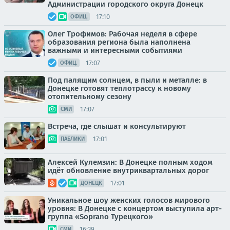
Администрации городского округа Донецк
17:10
ОФИЦ.
Олег Трофимов: Рабочая неделя в сфере
образования региона была наполнена
важными и интересными событиями
17:07
ОФИЦ.
Под палящим солнцем, в пыли и металле: в
Донецке готовят теплотрассу к новому
отопительному сезону
17:07
СМИ
Встреча, где слышат и консультируют
17:01
ПАБЛИКИ
Алексей Кулемзин: В Донецке полным ходом
идёт обновление внутриквартальных дорог
17:01
ДОНЕЦК
Уникальное шоу женских голосов мирового
уровня: В Донецке с концертом выступила арт-
группа «Soprano Турецкого»
16:39
СМИ