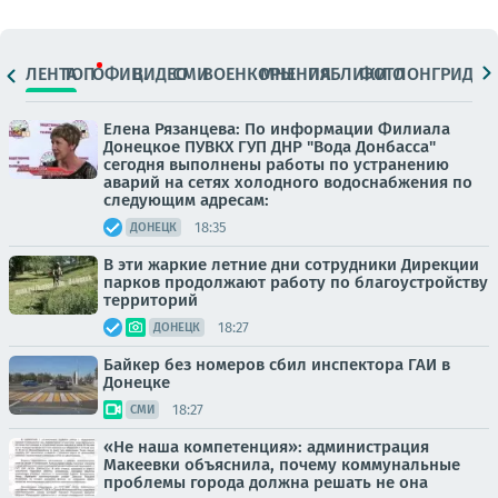
ЛЕНТА
ТОП
ОФИЦ.
ВИДЕО
СМИ
ВОЕНКОРЫ
МНЕНИЯ
ПАБЛИКИ
ФОТО
ЛОНГРИДЫ
Елена Рязанцева: По информации Филиала
Донецкое ПУВКХ ГУП ДНР "Вода Донбасса"
сегодня выполнены работы по устранению
аварий на сетях холодного водоснабжения по
следующим адресам:
18:35
ДОНЕЦК
В эти жаркие летние дни сотрудники Дирекции
парков продолжают работу по благоустройству
территорий
18:27
ДОНЕЦК
Байкер без номеров сбил инспектора ГАИ в
Донецке
18:27
СМИ
«Не наша компетенция»: администрация
Макеевки объяснила, почему коммунальные
проблемы города должна решать не она