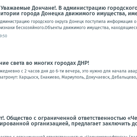
 Уважаемые Дончане!. В администрацию городског
ритории города Донецка движимого имущества, им
дминистрацию городского округа Донецк поступила информация о
знаки бесхозяйного.Объекты движимого имущества, находящиеся по 
9:50
ие света во многих городах ДНР!
 ежедневно с 2 часов дня до 6-ти вечера, это нужно для начала ав
атронут: Харцызск, Енакиево, Мариуполь, Докучаевск, Дебальцево, 
!. Общество с ограниченной ответственностью «Ч
ированной организацией, предлагает заключить д