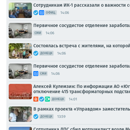
Сотрудникам ИК-1 рассказали о важности
14:06
ОФИЦ.
Первичное сосудистое отделение заработа
14:06
СМИ
Состоялась встреча с жителями, на котор
14:06
ДОНЕЦК
Первичное сосудистое отделение заработа
14:06
СМИ
Алексей Кулемзин: По информации АО «Юг
отключение 415 трансформаторных подста
14:01
ДОНЕЦК
В рамках проекта «Управдом» заместител
13:59
ДОНЕЦК
Сотрудника ДПС сбил мотоциклист возле М