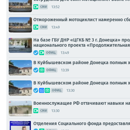
13:52
СМИ
Отмороженный мотоциклист намеренно сби
13:49
СМИ
На базе ГБУ ДНР «ЦГКБ № 3 г. Донецка» пр
национального проекта «Продолжительная
13:49
ОФИЦ.
В Куйбышевском районе Донецка полным х
13:39
ОФИЦ.
В Куйбышевском районе Донецка полным х
13:30
ОФИЦ.
Военнослужащие РФ оттачивают навыки на
13:30
СМИ
Отделения Социального фонда предоставля