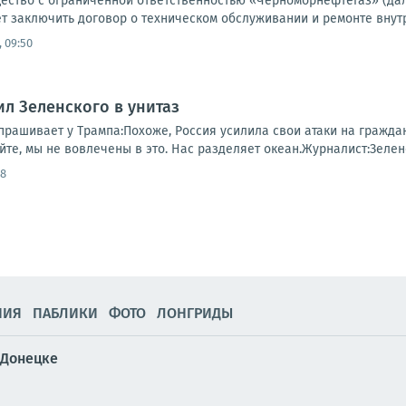
ство с ограниченной ответственностью «Черноморнефтегаз» (да
т заключить договор о техническом обслуживании и ремонте внутр
 09:50
ил Зеленского в унитаз
рашивает у Трампа:Похоже, Россия усилила свои атаки на граждан
те, мы не вовлечены в это. Нас разделяет океан.Журналист:Зеленс
08
НИЯ
ПАБЛИКИ
ФОТО
ЛОНГРИДЫ
 Донецке