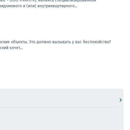
лее - ООО «ЧМНГ»), являясь специализированной
идомового и (или) внутриквартирного...
ские объекты. Это должно вызывать у вас беспокойство?
кий хочет...