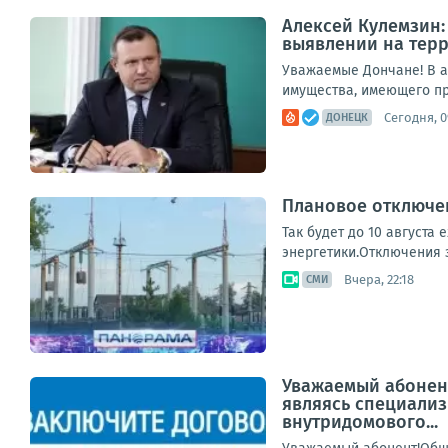
Алексей Кулемзин:
выявлении на тер
Уважаемые Дончане! В а
имущества, имеющего при
Сегодня, 0
ДОНЕЦК
Плановое отключен
Так будет до 10 августа
энергетики.Отключения з
Вчера, 22:18
СМИ
Уважаемый абонент
являясь специализ
внутридомового...