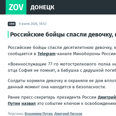
ZOV
ДОНЕЦК
8 июля 2026, 18:52
СМИ
Российские бойцы спасли девочку, 
Российские бойцы спасли десятилетнюю девочку, 
сообщается в
Telegram
-канале Минобороны России
«Военнослужащие 77-го мотострелкового полка на
отца София не помнит, а бабушка с дедушкой погиб
Солдаты кормили девочку и охраняли ее дом вплот
данный момент она находится в безопасности.
Ранее пресс-секретарь президента России
Дмитрий
Путин
назвал
это событие ключом к освобождению
Персоны:
Владимир Путин
,
Дмитрий Песков