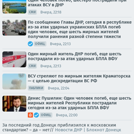
Один человек погиб, шестеро пострадали при
атаках ВСУ в ДНР
Вчера, 22:18
СМИ
По сообщению Главы ДНР, сегодня в республике
из-за атак ударных украинских БПЛА погиб
один человек, еще шесть мирных жителей
получили ранения разной степени тяжести
Вчера, 22:13
ОФИЦ.
Один мирный житель ДНР погиб, еще шесть
пострадали из-за атак ударных БПЛА ВФУ
Вчера, 22:13
СМИ
ВСУ стреляют по мирным жителям Краматорска
— с целью дискредитации ВС РФ
Вчера, 22:04
ПАБЛИКИ
Денис Пушилин: Один человек погиб, еще шесть
мирных жителей Республики пострадали
сегодня из-за атак ударных БПЛА ВФУ
Вчера, 22:00
ОФИЦ.
За последний год Донецк приблизился к московским
стандартам? – да – нет//
Новости ДНР | Блокнот Донецк