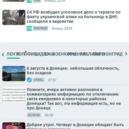
Вчера, 22:39
СМИ
СК РФ возбудил уголовное дело о теракте по
факту украинской атаки на больницу в ДНР,
сообщили в ведомстве
Вчера, 20:19
ПАБЛИКИ
ЛЕНТА
ТОП
ОФИЦ.
ВИДЕО
СМИ
ВОЕНКОРЫ
МНЕНИЯ
ПАБЛИКИ
ФОТО
ЛОНГРИДЫ
6 августа в Донецке:. небольшая облачность,
без осадков
07:07
ОФИЦ.
Помните, вчера активно разгоняли в
комментариях информацию по отключению
света ежедневно в некоторых районах
Донецка? Так вот, эта информация есть, но не
про Донецк
06:30
ДОНЕЦК
Доброе утро!. Четверг в Донецке обещает быть