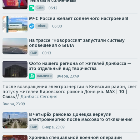
тёплым и солнечным
06:12
СМИ
МЧС России желает солнечного настроения!
06:00
ОФИЦ.
На трассе "Новороссия" запустили систему
оповещения о БПЛА
00:13
СМИ
Фото нашего региона от жителей Донбасса —
это отдельный вид творчества
Вчера, 23:49
ПАБЛИКИ
После возвращения электроэнергии в Киевский район, свет
потух у жителей Кировского района Донецка.
MAX
|
TG
|
Связь
//
Донбасс Сегодня
Вчера, 23:09
В четырёх районах Донецка вернули
электроэнергию после массового отключения
Вчера, 23:09
СМИ
Хроника специальной военной операции