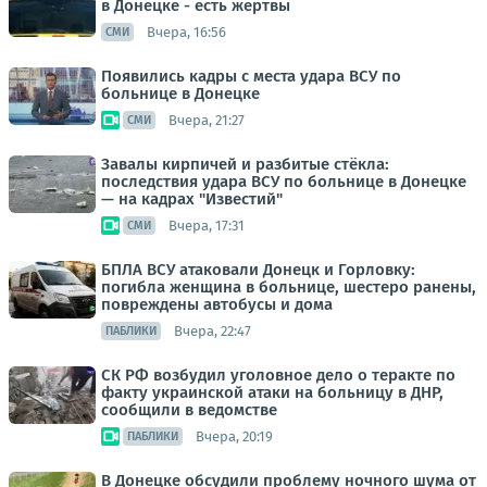
в Донецке - есть жертвы
Вчера, 16:56
СМИ
Появились кадры с места удара ВСУ по
больнице в Донецке
Вчера, 21:27
СМИ
Завалы кирпичей и разбитые стёкла:
последствия удара ВСУ по больнице в Донецке
— на кадрах "Известий"
Вчера, 17:31
СМИ
БПЛА ВСУ атаковали Донецк и Горловку:
погибла женщина в больнице, шестеро ранены,
повреждены автобусы и дома
Вчера, 22:47
ПАБЛИКИ
СК РФ возбудил уголовное дело о теракте по
факту украинской атаки на больницу в ДНР,
сообщили в ведомстве
Вчера, 20:19
ПАБЛИКИ
В Донецке обсудили проблему ночного шума от