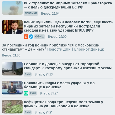
ВСУ стреляют по мирным жителям Краматорска
— с целью дискредитации ВС РФ
Вчера, 22:04
ПАБЛИКИ
Денис Пушилин: Один человек погиб, еще шесть
мирных жителей Республики пострадали
сегодня из-за атак ударных БПЛА ВФУ
Вчера, 22:00
ОФИЦ.
За последний год Донецк приблизился к московским
стандартам? – да – нет//
Новости ДНР | Блокнот Донецк
Вчера, 21:36
Собянин: В Донецке внедряют городской
стандарт, к которому привыкли жители Москвы
Вчера, 21:33
СМИ
Появились кадры с места удара ВСУ по
больнице в Донецке
Вчера, 21:27
СМИ
Дефицитная вода три недели моет землю у
дома 17 на ул. Танкерной в Донецке
Вчера, 21:21
СМИ