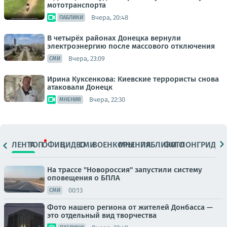
мототранспорта
Вчера, 20:48
ПАБЛИКИ
В четырёх районах Донецка вернули
электроэнергию после массового отключения
Вчера, 23:09
СМИ
Ирина Куксенкова: Киевские террористы снова
атаковали Донецк
Вчера, 22:30
МНЕНИЯ
ЛЕНТА
ТОП
ОФИЦ.
ВИДЕО
СМИ
ВОЕНКОРЫ
МНЕНИЯ
ПАБЛИКИ
ФОТО
ЛОНГРИДЫ
На трассе "Новороссия" запустили систему
оповещения о БПЛА
00:13
СМИ
Фото нашего региона от жителей Донбасса —
это отдельный вид творчества