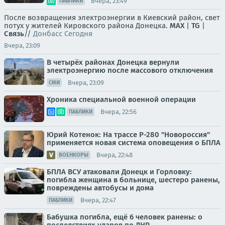
Вчера, 23:49
ПАБЛИКИ
После возвращения электроэнергии в Киевский район, свет
потух у жителей Кировского района Донецка.
MAX
|
TG
|
Связь
//
Донбасс Сегодня
Вчера, 23:09
В четырёх районах Донецка вернули
электроэнергию после массового отключения
Вчера, 23:09
СМИ
Хроника специальной военной операции
Вчера, 22:56
ПАБЛИКИ
Юрий Котенок: На трассе Р-280 "Новороссия"
применяется новая система оповещения о БПЛА
Вчера, 22:48
ВОЕНКОРЫ
БПЛА ВСУ атаковали Донецк и Горловку:
погибла женщина в больнице, шестеро ранены,
повреждены автобусы и дома
Вчера, 22:47
ПАБЛИКИ
Бабушка погибла, ещё 6 человек ранены: о