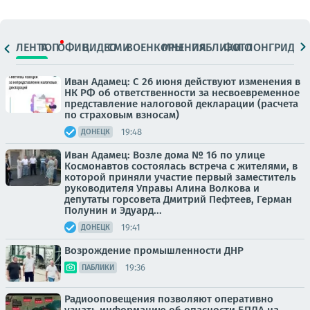
ЛЕНТА
ТОП
ОФИЦ.
ВИДЕО
СМИ
ВОЕНКОРЫ
МНЕНИЯ
ПАБЛИКИ
ФОТО
ЛОНГРИДЫ
Иван Адамец: С 26 июня действуют изменения в
НК РФ об ответственности за несвоевременное
представление налоговой декларации (расчета
по страховым взносам)
19:48
ДОНЕЦК
Иван Адамец: Возле дома № 1б по улице
Космонавтов состоялась встреча с жителями, в
которой приняли участие первый заместитель
руководителя Управы Алина Волкова и
депутаты горсовета Дмитрий Пефтеев, Герман
Полунин и Эдуард...
19:41
ДОНЕЦК
Возрождение промышленности ДНР
19:36
ПАБЛИКИ
Радиооповещения позволяют оперативно