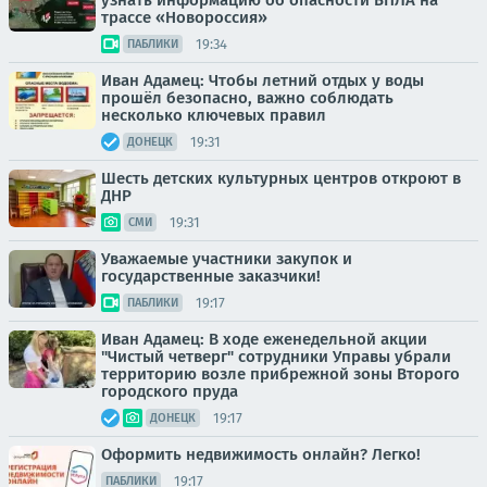
узнать информацию об опасности БПЛА на
трассе «Новороссия»
19:34
ПАБЛИКИ
Иван Адамец: Чтобы летний отдых у воды
прошёл безопасно, важно соблюдать
несколько ключевых правил
19:31
ДОНЕЦК
Шесть детских культурных центров откроют в
ДНР
19:31
СМИ
Уважаемые участники закупок и
государственные заказчики!
19:17
ПАБЛИКИ
Иван Адамец: В ходе еженедельной акции
"Чистый четверг" сотрудники Управы убрали
территорию возле прибрежной зоны Второго
городского пруда
19:17
ДОНЕЦК
Оформить недвижимость онлайн? Легко!
19:17
ПАБЛИКИ