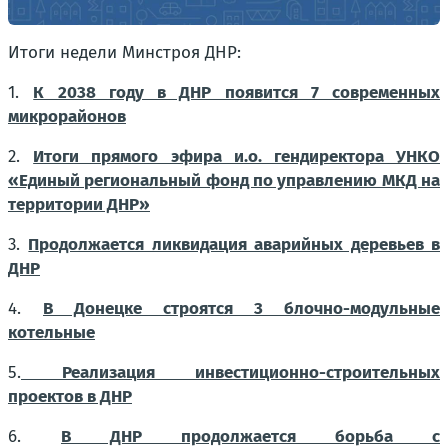
Итоги недели Минстроя ДНР:
1.
К 2038 году в ДНР появится 7 современных
микрорайонов
2.
Итоги прямого эфира и.о. гендиректора УНКО
«Единый региональный фонд по управлению МКД на
территории ДНР»
3.
Продолжается ликвидация аварийных деревьев в
ДНР
4.
В Донецке строятся 3 блочно-модульные
котельные
5.
Реализация инвестиционно-строительных
проектов в ДНР
6.
В ДНР продолжается борьба с