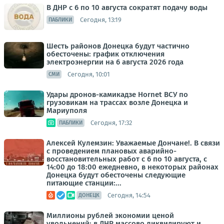
В ДНР с 6 по 10 августа сократят подачу воды
Сегодня, 13:19
ПАБЛИКИ
Шесть районов Донецка будут частично
обесточены: график отключения
электроэнергии на 6 августа 2026 года
Сегодня, 10:01
СМИ
Удары дронов-камикадзе Hornet ВСУ по
грузовикам на трассах возле Донецка и
Мариуполя
Сегодня, 17:32
ПАБЛИКИ
Алексей Кулемзин: Уважаемые Дончане!. В связи
с проведением плановых аварийно-
восстановительных работ с 6 по 10 августа, с
14:00 до 18:00 ежедневно, в некоторых районах
Донецка будут обесточены следующие
питающие станции:...
Сегодня, 14:54
ДОНЕЦК
Миллионы рублей экономии ценой
увольнений: в ДНР массово ликвидируют и