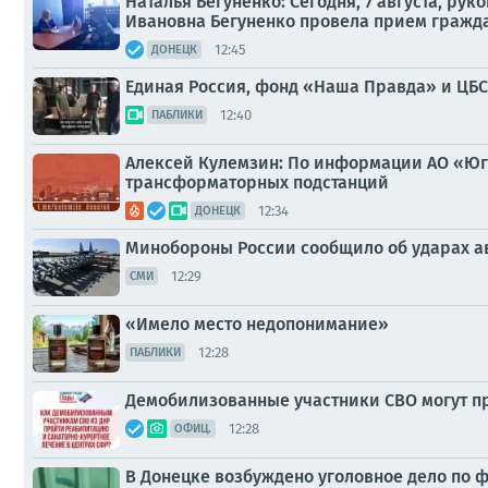
Наталья Бегуненко: Сегодня, 7 августа, р
Ивановна Бегуненко провела прием гражда
12:45
ДОНЕЦК
Единая Россия, фонд «Наша Правда» и ЦБС
12:40
ПАБЛИКИ
Алексей Кулемзин: По информации АО «Юг
трансформаторных подстанций
12:34
ДОНЕЦК
Минобороны России сообщило об ударах а
12:29
СМИ
«Имело место недопонимание»
12:28
ПАБЛИКИ
Демобилизованные участники СВО могут п
12:28
ОФИЦ.
В Донецке возбуждено уголовное дело по 