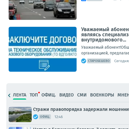
Уважаемый абонент
являясь специализ
внутридомового...
Уважаемый абонент!Обще
организацией, предлагае
Сегодня,
СТАРОБЕШЕВО
ЛЕНТА
ТОП
ОФИЦ.
ВИДЕО
СМИ
ВОЕНКОРЫ
МНЕ
Стражи правопорядка задержали мошенни
12:46
ОФИЦ.