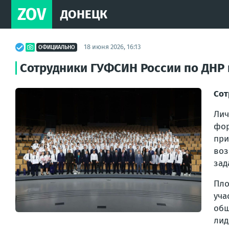
ZOV
ДОНЕЦК
18 июня 2026, 16:13
ОФИЦИАЛЬНО
Сотрудники ГУФСИН России по ДНР 
Сот
Лич
фор
при
воз
зад
Пло
уча
общ
лид