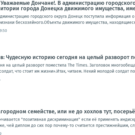
 Уважаемые Дончане!. В администрацию городског
ритории города Донецка движимого имущества, им
дминистрацию городского округа Донецк поступила информация о
знаки бесхозяйного.Объекты движимого имущества, находящиеся по 
9:50
: Чудесную историю сегодня на целый разворот п
ня на целый разворот поместила The Times. Заголовок многообе
олдат, что стоит им жизни».Итак, читаем. Некий молодой солдат по
4
агородном семействе, или не до хохлов тут, посерь
анчивается "позитивная дискриминация" если её применять индиск
, чей диплом до сих пор почему-то считается престижнейшим, слу
9