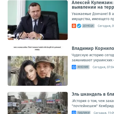
Алексей Кулемзин:
выявлении на тер
Уважаемые Дончане! В а
имущества, имеющего при
Сегодня, 0
ДОНЕЦК
Владимир Корнилов
Чудесную историю сегод
заманивают украинских с
Сегодня, 07:0
МНЕНИЯ
Эль шкандаль в бл
.История о том, чем зак
"почтейнешем" Кембридже
Сегодня, 11:0
ПАБЛИКИ