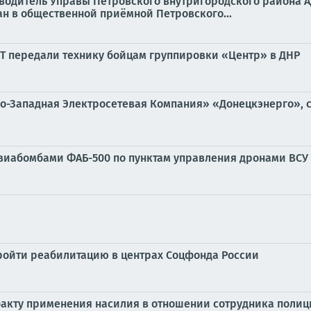
уководитель Управы Петровского внутригородского района
н в общественной приёмной Петровского...
Т передали технику бойцам группировки «Центр» в ДНР
о-Западная Электросетевая Компания» «Донецкэнерго», с
виабомбами ФАБ-500 по пунктам управления дронами ВСУ
ройти реабилитацию в центрах Соцфонда России
факту применения насилия в отношении сотрудника поли