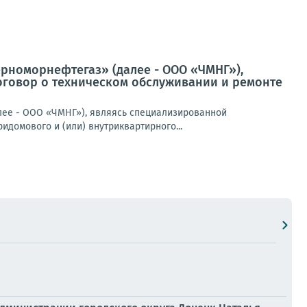
ерноморнефтегаз» (далее - ООО «ЧМНГ»),
оговор о техническом обслуживании и ремонте
лее - ООО «ЧМНГ»), являясь специализированной
идомового и (или) внутриквартирного...