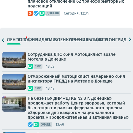
плановое отключение 62 трансформаторных
подстанций
Сегодня, 12:34
ДОНЕЦК
ЛЕНТА
ТОП
ОФИЦ.
ВИДЕО
СМИ
ВОЕНКОРЫ
МНЕНИЯ
ПАБЛИКИ
ФОТО
ЛОНГРИДЫ
Сотрудника ДПС сбил мотоциклист возле
Мотеля в Донецке
13:52
СМИ
Отмороженный мотоциклист намеренно сбил
инспектора ГИБДД на Мотеле в Донецке
13:49
СМИ
На базе ГБУ ДНР «ЦГКБ № 3 г. Донецка»
продолжает работу Центр здоровья, который
был открыт в рамках федерального проекта
«Здоровье для каждого» национального
проекта «Продолжительная и активная жизнь»
13:49
ОФИЦ.