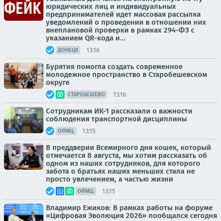
юридических лиц и индивидуальных
предпринимателей идет массовая рассылка
уведомлений о проведении в отношении них
внеплановой проверки в рамках 294-ФЗ с
указанием QR-кода и...
13:16
ДОНЕЦК
Бурятия помогла создать современное
молодежное пространство в Старобешевском
округе
13:16
СТАРОБЕШЕВО
Сотрудникам ИК-1 рассказали о важности
соблюдения транспортной дисциплины
13:15
ОФИЦ.
В преддверии Всемирного дня кошек, который
отмечается 8 августа, мы хотим рассказать об
одном из наших сотрудников, для которого
забота о братьях наших меньших стала не
просто увлечением, а частью жизни
13:15
ОФИЦ.
Владимир Ежиков: В рамках работы на форуме
«Цифровая Эволюция 2026» пообщался сегодня