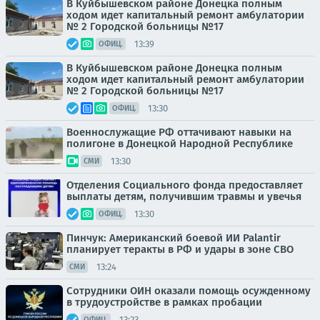
В Куйбышевском районе Донецка полным
ходом идет капитальный ремонт амбулатории
№ 2 Городской больницы №17
13:39
ОФИЦ.
В Куйбышевском районе Донецка полным
ходом идет капитальный ремонт амбулатории
№ 2 Городской больницы №17
13:30
ОФИЦ.
Военнослужащие РФ оттачивают навыки на
полигоне в Донецкой Народной Республике
13:30
СМИ
Отделения Социального фонда предоставляет
выплаты детям, получившим травмы и увечья
13:30
ОФИЦ.
Пинчук: Американский боевой ИИ Palantir
планирует теракты в РФ и удары в зоне СВО
13:24
СМИ
Сотрудники ОИН оказали помощь осужденному
в трудоустройстве в рамках пробации
13:23
ОФИЦ.