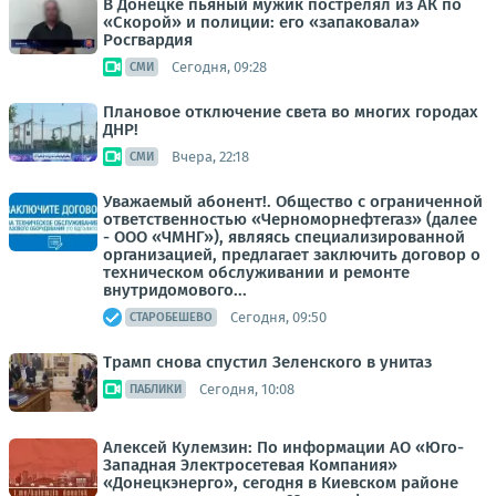
В Донецке пьяный мужик пострелял из АК по
«Скорой» и полиции: его «запаковала»
Росгвардия
Сегодня, 09:28
СМИ
Плановое отключение света во многих городах
ДНР!
Вчера, 22:18
СМИ
Уважаемый абонент!. Общество с ограниченной
ответственностью «Черноморнефтегаз» (далее
- ООО «ЧМНГ»), являясь специализированной
организацией, предлагает заключить договор о
техническом обслуживании и ремонте
внутридомового...
Сегодня, 09:50
СТАРОБЕШЕВО
Трамп снова спустил Зеленского в унитаз
Сегодня, 10:08
ПАБЛИКИ
Алексей Кулемзин: По информации АО «Юго-
Западная Электросетевая Компания»
«Донецкэнерго», сегодня в Киевском районе