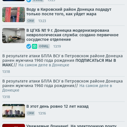
Воду в Кировский район Донецка подадут
только после того, как уйдет жара
13:23
СМИ
В ЦГКБ № 9 г. Донецка модернизирована
неврологическая служба: создано первичное
сосудистое отделение
13:19
ОФИЦ.
В результате атаки БПЛА ВСУ в Петровском районе Донецка
ранен мужчина 1960 года рождения
ПОДПИСАТЬСЯ
МЫ В
MAКС
//
На самом деле в Донецке
13:18
В результате атаки БПЛА ВСУ в Петровском районе Донецка
ранен мужчина 1960 года рождения//
На самом деле в
Донецке
13:18
В этот день ровно 12 лет назад
13:16
СМИ
Уважаемые Дончане!. На электронную почту