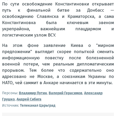
По сути освобождение Константиновки открывает
путь к финальной битве за Донбасс —
освобождению Славянска и Краматорска, а сама
Константиновка была ключевым звеном
укрепрайона, важнейшим плацдармом и
логистическим узлом ВСУ.
На этом фоне заявление Киева о "мирном
предложении" выглядит скорее попыткой сменить
информационную повестку после болезненной
военной потери, чем реальным дипломатическим
прорывом. Тем более что содержательно оно
адресовано не Москве, а союзникам Украины по
НАТО, чей саммит в Анкаре начинается в эти минуты.
Персоны:
Владимир Путин
,
Валерий Герасимов
,
Александр
Грушко
,
Андрей Сибига
Источник:
Телеканал Царьград