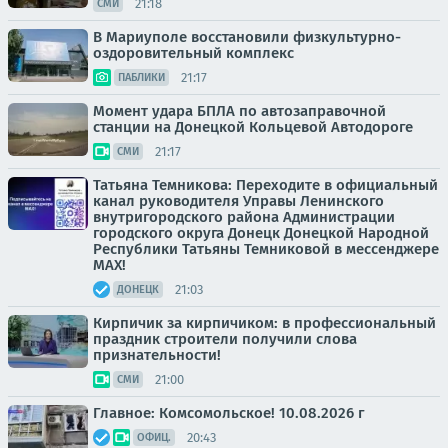
21:18
СМИ
В Мариуполе восстановили физкультурно-
оздоровительный комплекс
21:17
ПАБЛИКИ
Момент удара БПЛА по автозаправочной
станции на Донецкой Кольцевой Автодороге
21:17
СМИ
Татьяна Темникова: Переходите в официальный
канал руководителя Управы Ленинского
внутригородского района Администрации
городского округа Донецк Донецкой Народной
Республики Татьяны Темниковой в мессенджере
MAX!
21:03
ДОНЕЦК
Кирпичик за кирпичиком: в профессиональный
праздник строители получили слова
признательности!
21:00
СМИ
Главное: Комсомольское! 10.08.2026 г
20:43
ОФИЦ.