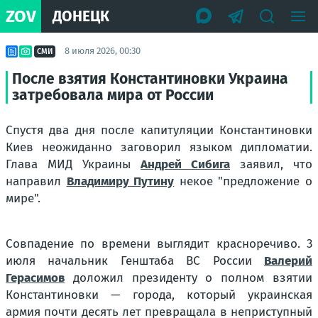
ZOV
ДОНЕЦК
8 июля 2026, 00:30
СМИ
После взятия Константиновки Украина
затребовала мира от России
Спустя два дня после капитуляции Константиновки
Киев неожиданно заговорил языком дипломатии.
Глава МИД Украины
Андрей Сибига
заявил, что
направил
Владимиру Путину
некое "предложение о
мире".
Совпадение по времени выглядит красноречиво. 3
июля начальник Генштаба ВС России
Валерий
Герасимов
доложил президенту о полном взятии
Константиновки — города, который украинская
армия почти десять лет превращала в неприступный