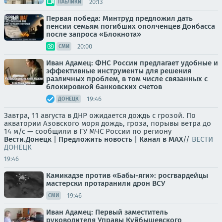
20:13
ПАБЛИКИ
Первая победа: Минтруд предложил дать
пенсии семьям погибших ополченцев Донбасса
после запроса «Блокнота»
20:00
СМИ
Иван Адамец: ФНС России предлагает удобные и
эффективные инструменты для решения
различных проблем, в том числе связанных с
блокировкой банковских счетов
19:46
ДОНЕЦК
Завтра, 11 августа в ДНР ожидается дождь с грозой. По
акватории Азовского моря дождь, гроза, порывы ветра до
14 м/с — сообщили в ГУ МЧС России по региону
Вести.Донецк
|
Предложить новость
|
Канал в MAX
//
ВЕСТИ
ДОНЕЦК
19:46
Камикадзе против «Бабы-яги»: росгвардейцы
мастерски протаранили дрон ВСУ
19:46
СМИ
Иван Адамец: Первый заместитель
руководителя Управы Куйбышевского