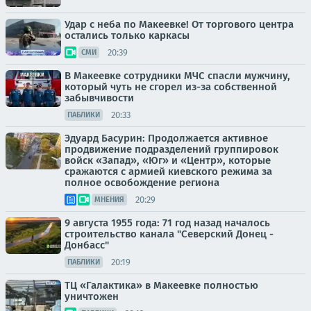
Удар с неба по Макеевке! От торгового центра
остались только каркасы
20:39
СМИ
В Макеевке сотрудники МЧС спасли мужчину,
который чуть не сгорел из-за собственной
забывчивости
20:33
ПАБЛИКИ
Эдуард Басурин: Продолжается активное
продвижение подразделений группировок
войск «Запад», «Юг» и «Центр», которые
сражаются с армией киевского режима за
полное освобождение региона
20:29
МНЕНИЯ
9 августа 1955 года: 71 год назад началось
строительство канала "Северский Донец -
Донбасс"
20:19
ПАБЛИКИ
ТЦ «Галактика» в Макеевке полностью
уничтожен