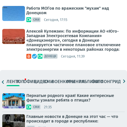
Работа МОГов по вражеским "мухам" над
Донецком
Сегодня, 17:15
СМИ
Алексей Кулемзин: По информации АО «Юго-
Западная Электросетевая Компания»
«Донецкэнерго», сегодня в Донецке
планируется частичное плановое отключение
электроэнергии в некоторых районах города:
Сегодня, 11:39
ДОНЕЦК
ЛЕНТА
ТОП
ОФИЦ.
ВИДЕО
СМИ
ВОЕНКОРЫ
МНЕНИЯ
ПАБЛИКИ
ФОТО
ЛОНГРИДЫ
Пернатые родного края! Какие интересные
факты узнали ребята о птицах?
21:35
СМИ
Главные новости в Донецке на этот час — что
происходит в городе и республике: