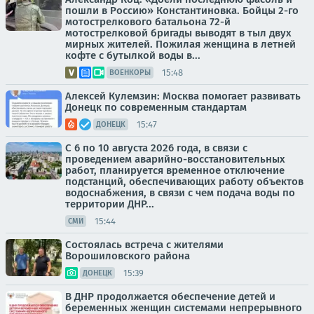
пошли в Россию» Константиновка. Бойцы 2-го
мотострелкового батальона 72-й
мотострелковой бригады выводят в тыл двух
мирных жителей. Пожилая женщина в летней
кофте с бутылкой воды в...
15:48
ВОЕНКОРЫ
Алексей Кулемзин: Москва помогает развивать
Донецк по современным стандартам
15:47
ДОНЕЦК
С 6 по 10 августа 2026 года, в связи с
проведением аварийно-восстановительных
работ, планируется временное отключение
подстанций, обеспечивающих работу объектов
водоснабжения, в связи с чем подача воды по
территории ДНР...
15:44
СМИ
Состоялась встреча с жителями
Ворошиловского района
15:39
ДОНЕЦК
В ДНР продолжается обеспечение детей и
беременных женщин системами непрерывного