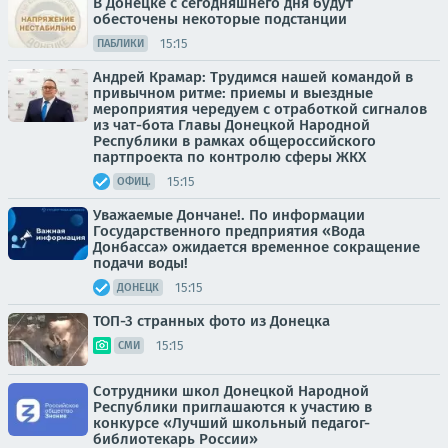
В Донецке с сегодняшнего дня будут
обесточены некоторые подстанции
15:15
ПАБЛИКИ
Андрей Крамар: Трудимся нашей командой в
привычном ритме: приемы и выездные
мероприятия чередуем с отработкой сигналов
из чат-бота Главы Донецкой Народной
Республики в рамках общероссийского
партпроекта по контролю сферы ЖКХ
15:15
ОФИЦ.
Уважаемые Дончане!. По информации
Государственного предприятия «Вода
Донбасса» ожидается временное сокращение
подачи воды!
15:15
ДОНЕЦК
ТОП-3 странных фото из Донецка
15:15
СМИ
Сотрудники школ Донецкой Народной
Республики приглашаются к участию в
конкурсе «Лучший школьный педагог-
библиотекарь России»