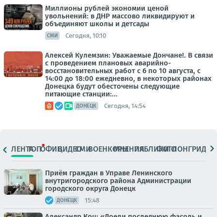
Миллионы рублей экономии ценой
увольнений: в ДНР массово ликвидируют и
объединяют школы и детсады
Сегодня, 10:10
СМИ
Алексей Кулемзин: Уважаемые Дончане!. В связи
с проведением плановых аварийно-
восстановительных работ с 6 по 10 августа, с
14:00 до 18:00 ежедневно, в некоторых районах
Донецка будут обесточены следующие
питающие станции:...
Сегодня, 14:54
ДОНЕЦК
ЛЕНТА
ТОП
ОФИЦ.
ВИДЕО
СМИ
ВОЕНКОРЫ
МНЕНИЯ
ПАБЛИКИ
ФОТО
ЛОНГРИДЫ
Приём граждан в Управе Ленинского
внутригородского района Администрации
городского округа Донецк
15:48
ДОНЕЦК
Александр Коц: «Доели последнюю фасоль и