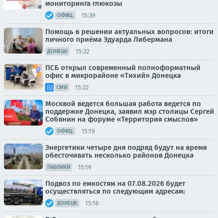
мониторинга глюкозы
15:39
ОФИЦ.
Помощь в решении актуальных вопросов: итоги
личного приёма Эдуарда Либермана
15:22
ДОНЕЦК
ПСБ открыл современный полноформатный
офис в микрорайоне «Тихий» Донецка
15:22
СМИ
Москвой ведется большая работа ведется по
поддержке Донецка, заявил мэр столицы Сергей
Собянин на форуме «Территория смыслов»
15:19
ОФИЦ.
Энергетики четыре дня подряд будут на время
обесточивать несколько районов Донецка
15:19
ПАБЛИКИ
Подвоз по емкостям на 07.08.2026 будет
осуществляться по следующим адресам:
15:16
ДОНЕЦК