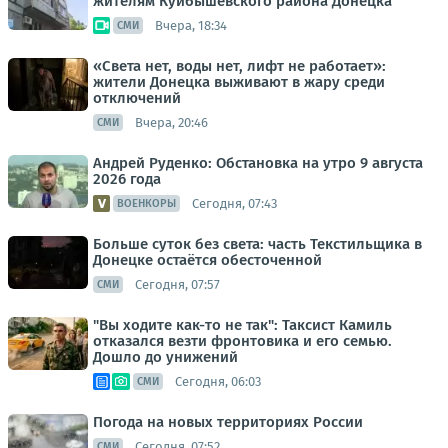
жителям Куйбышевского района Донецка
Вчера, 18:34
СМИ
«Света нет, воды нет, лифт не работает»:
жители Донецка выживают в жару среди
отключений
Вчера, 20:46
СМИ
Андрей Руденко: Обстановка на утро 9 августа
2026 года
Сегодня, 07:43
ВОЕНКОРЫ
Больше суток без света: часть Текстильщика в
Донецке остаётся обесточенной
Сегодня, 07:57
СМИ
"Вы ходите как-то не так": Таксист Камиль
отказался везти фронтовика и его семью.
Дошло до унижений
Сегодня, 06:03
СМИ
Погода на новых территориях России
Сегодня, 07:52
СМИ