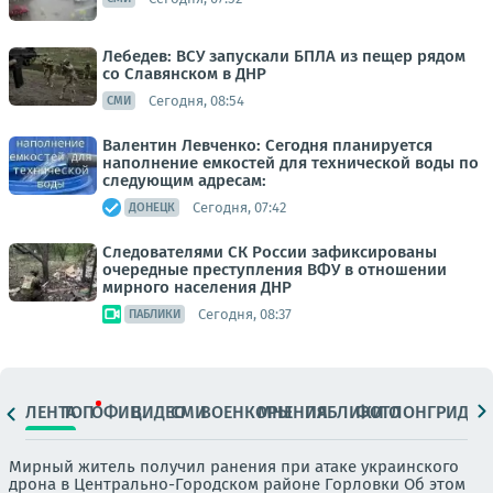
Лебедев: ВСУ запускали БПЛА из пещер рядом
со Славянском в ДНР
Сегодня, 08:54
СМИ
Валентин Левченко: Сегодня планируется
наполнение емкостей для технической воды по
следующим адресам:
Сегодня, 07:42
ДОНЕЦК
Следователями СК России зафиксированы
очередные преступления ВФУ в отношении
мирного населения ДНР
Сегодня, 08:37
ПАБЛИКИ
ЛЕНТА
ТОП
ОФИЦ.
ВИДЕО
СМИ
ВОЕНКОРЫ
МНЕНИЯ
ПАБЛИКИ
ФОТО
ЛОНГРИДЫ
Мирный житель получил ранения при атаке украинского
дрона в Центрально-Городском районе Горловки Об этом