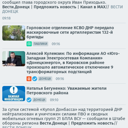
сообщил глава городского округа Иван Приходько.
Вести.Донецк
|
Предложить новость
|
Канал в MAX
//
ВЕСТИ
ДОНЕЦК
09:18
Горловское отделение КСВО ДНР передало
маскировочные сети артиллеристам 132-й
бригады
09:16
ПАБЛИКИ
Алексей Кулемзин: По информации АО «Юго-
Западная Электросетевая Компания»
«Донецкэнерго», в Кировском районе
произошло автоматическое отключение 9
трансформаторных подстанций
09:16
ДОНЕЦК
Наталья Бегуненко: Уважаемые жители
Петровского района
09:10
ДОНЕЦК
За сутки системой «Купол Донбасса» над территорией ДНР
нейтрализован и уничтожен силами ПВО и сводных
мобильных огневых групп 21 БПЛА ВСУ — сообщили в Штабе
обороны региона
Вести.Донецк
|
Предложить новость
//
ВЕСТИ ДОНЕЦК