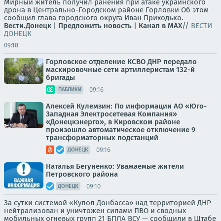
Мирный житель получил ранения при атаке украинского
дрона в Центрально-Городском районе Горловки Об этом
сообщил глава городского округа Иван Приходько.
Вести.Донецк
|
Предложить новость
|
Канал в MAX
//
ВЕСТИ
ДОНЕЦК
09:18
Горловское отделение КСВО ДНР передало
маскировочные сети артиллеристам 132-й
бригады
09:16
ПАБЛИКИ
Алексей Кулемзин: По информации АО «Юго-
Западная Электросетевая Компания»
«Донецкэнерго», в Кировском районе
произошло автоматическое отключение 9
трансформаторных подстанций
09:16
ДОНЕЦК
Наталья Бегуненко: Уважаемые жители
Петровского района
09:10
ДОНЕЦК
За сутки системой «Купол Донбасса» над территорией ДНР
нейтрализован и уничтожен силами ПВО и сводных
мобильных огневых групп 21 БПЛА ВСУ — сообщили в Штабе