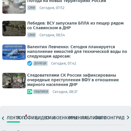
Погода на новых территориях России
Сегодня, 07:52
СМИ
Лебедев: ВСУ запускали БПЛА из пещер рядом
со Славянском в ДНР
Сегодня, 08:54
СМИ
Валентин Левченко: Сегодня планируется
наполнение емкостей для технической воды по
следующим адресам:
Сегодня, 07:42
ДОНЕЦК
Следователями СК России зафиксированы
очередные преступления ВФУ в отношении
мирного населения ДНР
Сегодня, 08:37
ПАБЛИКИ
ЛЕНТА
ТОП
ОФИЦ.
ВИДЕО
СМИ
ВОЕНКОРЫ
МНЕНИЯ
ПАБЛИКИ
ФОТО
ЛОНГРИДЫ