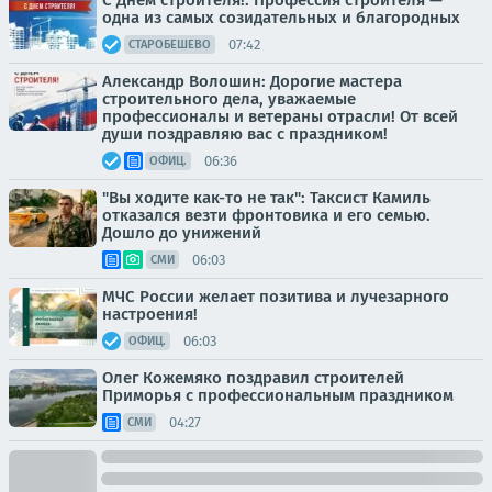
С Днем строителя!. Профессия строителя —
одна из самых созидательных и благородных
07:42
СТАРОБЕШЕВО
Александр Волошин: Дорогие мастера
строительного дела, уважаемые
профессионалы и ветераны отрасли! От всей
души поздравляю вас с праздником!
06:36
ОФИЦ.
"Вы ходите как-то не так": Таксист Камиль
отказался везти фронтовика и его семью.
Дошло до унижений
06:03
СМИ
МЧС России желает позитива и лучезарного
настроения!
06:03
ОФИЦ.
Олег Кожемяко поздравил строителей
Приморья с профессиональным праздником
04:27
СМИ