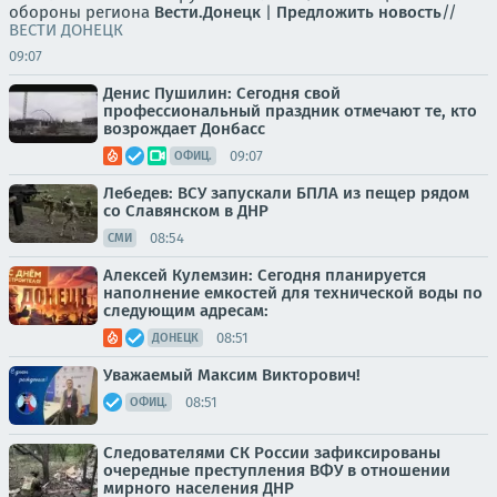
обороны региона
Вести.Донецк
|
Предложить новость
//
ВЕСТИ ДОНЕЦК
09:07
Денис Пушилин: Сегодня свой
профессиональный праздник отмечают те, кто
возрождает Донбасс
09:07
ОФИЦ.
Лебедев: ВСУ запускали БПЛА из пещер рядом
со Славянском в ДНР
08:54
СМИ
Алексей Кулемзин: Сегодня планируется
наполнение емкостей для технической воды по
следующим адресам:
08:51
ДОНЕЦК
Уважаемый Максим Викторович!
08:51
ОФИЦ.
Следователями СК России зафиксированы
очередные преступления ВФУ в отношении
мирного населения ДНР