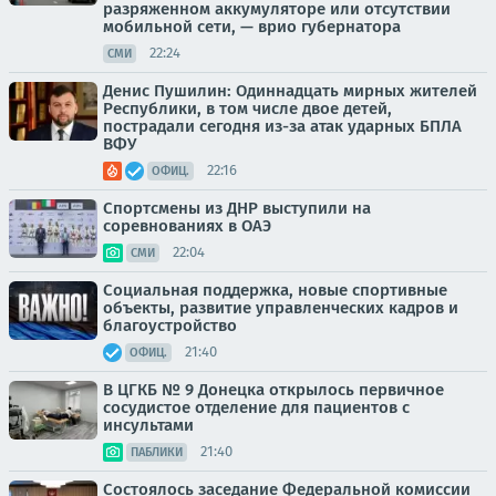
разряженном аккумуляторе или отсутствии
мобильной сети, — врио губернатора
22:24
СМИ
Денис Пушилин: Одиннадцать мирных жителей
Республики, в том числе двое детей,
пострадали сегодня из-за атак ударных БПЛА
ВФУ
22:16
ОФИЦ.
Спортсмены из ДНР выступили на
соревнованиях в ОАЭ
22:04
СМИ
Социальная поддержка, новые спортивные
объекты, развитие управленческих кадров и
благоустройство
21:40
ОФИЦ.
В ЦГКБ № 9 Донецка открылось первичное
сосудистое отделение для пациентов с
инсультами
21:40
ПАБЛИКИ
Состоялось заседание Федеральной комиссии