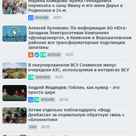
Марина Ахмедова: Ирина Геннадьевна
переехала к сыну Ивану и его жене Дарье в
Родинское в 24-м
20:57
МНЕНИЯ
Алексей Кулемзин: По информации АО «Юго-
Западная Электросетевая Компания»
«Донецкэнерго», в Киевском и Ворошиловском
районах все трансформаторные подстанции
запитаны
20:51
ДОНЕЦК
В оккупированном ВСУ Славянске минус
очередная АЗС, используемая в интересах ВСУ
20:51
ПАБЛИКИ
Андрей Медведев: Гоблин, как кумир - это
просто цирк
20:40
МНЕНИЯ
Хотим отдельно поблагодарить «Воду
Донбасса» за нормальную обратную связь с
«Блокнотом»
20:25
СМИ