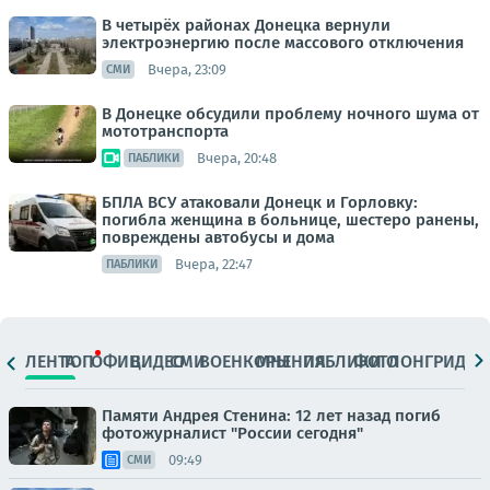
В четырёх районах Донецка вернули
электроэнергию после массового отключения
Вчера, 23:09
СМИ
В Донецке обсудили проблему ночного шума от
мототранспорта
Вчера, 20:48
ПАБЛИКИ
БПЛА ВСУ атаковали Донецк и Горловку:
погибла женщина в больнице, шестеро ранены,
повреждены автобусы и дома
Вчера, 22:47
ПАБЛИКИ
ЛЕНТА
ТОП
ОФИЦ.
ВИДЕО
СМИ
ВОЕНКОРЫ
МНЕНИЯ
ПАБЛИКИ
ФОТО
ЛОНГРИДЫ
Памяти Андрея Стенина: 12 лет назад погиб
фотожурналист "России сегодня"
09:49
СМИ