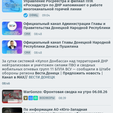
Управление Росреестра и филиал ППК
«Роскадастр» по ДНР напоминают о работе
многоканальной горячей линии
09:04
ОФИЦ.
Официальный канал Администрации Главы и
Правительства Донецкой Народной Республики
08:48
СМИ
Официальный канал Главы Донецкой Народной
Республики Дениса Пушилина
08:48
СМИ
За сутки системой «Купол Донбасса» над территорией ДНР
нейтрализован и уничтожен силами ПВО и сводных
мобильных огневых групп 11 БПЛА ВСУ — сообщили в Штабе
обороны региона
Вести.Донецк
|
Предложить новость
|
Канал в MAX//
ВЕСТИ ДОНЕЦК
08:46
WarGonzo: Фронтовая сводка на утро 06.08.26
08:39
ВОЕНКОРЫ
По информации АО «Юго-Западная