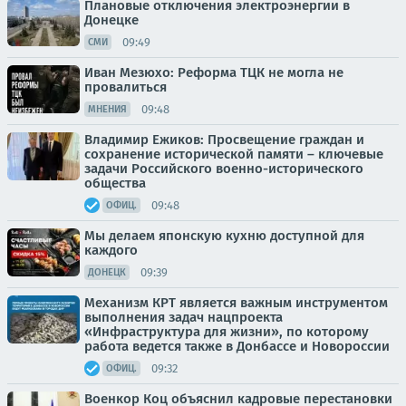
Плановые отключения электроэнергии в
Донецке
09:49
СМИ
Иван Мезюхо: Реформа ТЦК не могла не
провалиться
09:48
МНЕНИЯ
Владимир Ежиков: Просвещение граждан и
сохранение исторической памяти – ключевые
задачи Российского военно-исторического
общества
09:48
ОФИЦ.
Мы делаем японскую кухню доступной для
каждого
09:39
ДОНЕЦК
Механизм КРТ является важным инструментом
выполнения задач нацпроекта
«Инфраструктура для жизни», по которому
работа ведется также в Донбассе и Новороссии
09:32
ОФИЦ.
Военкор Коц объяснил кадровые перестановки