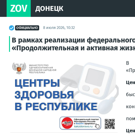
ZOV
ДОНЕЦК
8 июля 2026, 10:32
ОФИЦИАЛЬНО
В рамках реализации федерального
«Продолжительная и активная жиз
В 
«Пр
Цен
быс
кон
пом
Цен