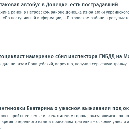
таковал автобус в Донецке, есть пострадавший
жчина ранен в Петровском районе Донецка из-за атаки украинског
. «По поступившей информации, в Петровском районе в результате
оциклист намеренно сбил инспектора ГИБДД на Мо
к дал по газам.Полицейский, вероятно, получил серьезную травму.
антиновки Екатерина о ужасном выживании под о
ось пройти её семье и всем жителям города, оказавшимся под п
 время очередного налета произошла трагедия – осколки унесли ж