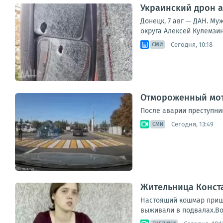
Украинский дрон а
Донецк, 7 авг — ДАН. Му
округа Алексей Кулемзин
Сегодня, 10:18
СМИ
Отмороженный мот
После аварии преступни
Сегодня, 13:49
СМИ
Жительница Конст
Настоящий кошмар пришл
выживали в подвалах.Во