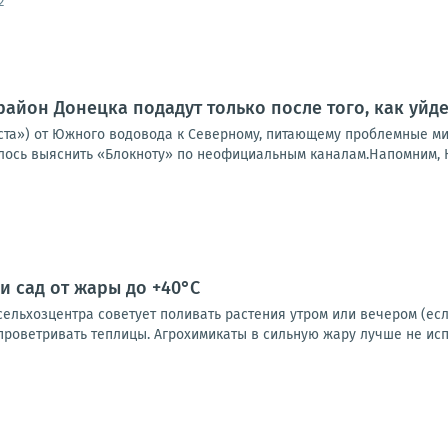
2
район Донецка подадут только после того, как уйд
ста») от Южного водовода к Северному, питающему проблемные ми
алось выяснить «Блокноту» по неофициальным каналам.Напомним, Ю
и сад от жары до +40°C
льхозцентра советует поливать растения утром или вечером (если
проветривать теплицы. Агрохимикаты в сильную жару лучше не испол