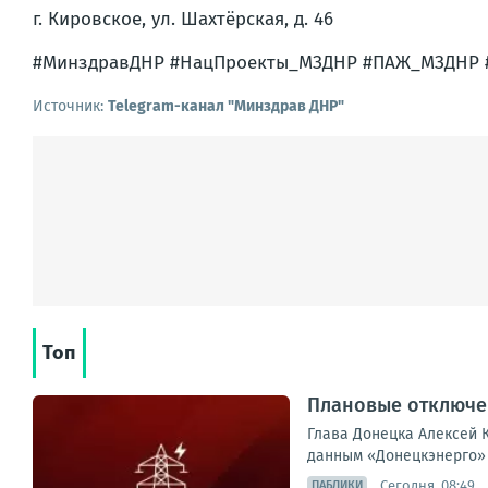
г. Кировское, ул. Шахтёрская, д. 46
#МинздравДНР #НацПроекты_МЗДНР #ПАЖ_МЗДНР 
Источник:
Telegram-канал "Минздрав ДНР"
Топ
Плановые отключен
Глава Донецка Алексей К
данным «Донецкэнерго» 
Сегодня, 08:49
ПАБЛИКИ