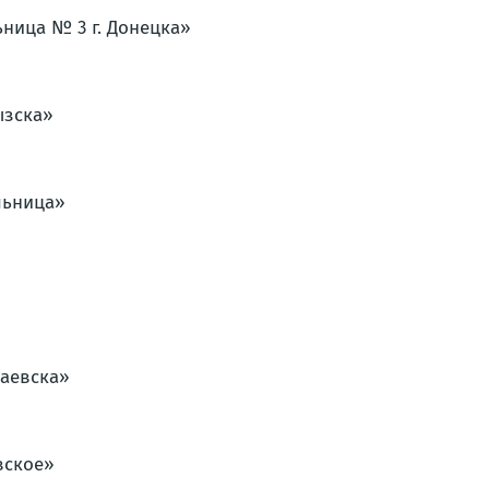
ница № 3 г. Донецка»
ызска»
льница»
чаевска»
вское»