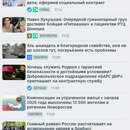
дела, оформив социальный контракт
11:14
ОФИЦ.
Павел Кукушкин: Очередной гуманитарный груз
доставил бойцам «Пятнашки» и пациентам РТЦ
Донецка
11:10
ВОЕНКОРЫ
Эль шкандаль в благородном семействе, или не
до хохлов тут, посерьёзнее есть проблемы
11:09
ПАБЛИКИ
Хочешь служить Родине с гарантией
безопасности и достойными условиями?
Добровольческое подразделение «БАРС ДНР»
приглашает на контрактную службу
11:09
ДОНЕЦК
Компенсации за утраченное жильё с начала
2026 года выплачены 13 000 жителям в
регионах Новороссии
11:09
ПАБЛИКИ
Главный раввин России рассчитывает на
возвращение евреев в Донбасс