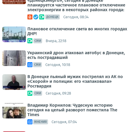
«Донецкэнерго», сегодня в Донецке
планируется частичное плановое отключение
электроэнергии в некоторых районах города:
Сегодня, 08:34
ДОНЕЦК
Плановое отключение света во многих городах
ДНР!
Вчера, 22:18
СМИ
Украинский дрон атаковал автобус в Донецке,
есть пострадавший
Сегодня, 10:18
СМИ
В Донецке пьяный мужик пострелял из АК по
«Скорой» и полиции: его «запаковала»
Росгвардия
Сегодня, 09:28
СМИ
Владимир Корнилов: Чудесную историю
сегодня на целый разворот поместила The
Times
Сегодня, 07:04
МНЕНИЯ