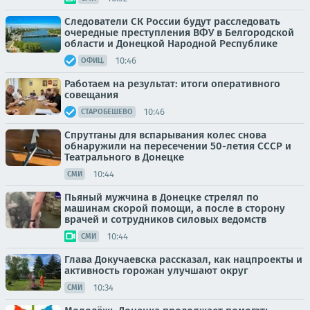
Следователи СК России будут расследовать
очередные преступления ВФУ в Белгородской
области и Донецкой Народной Республике
10:46
ОФИЦ.
Работаем на результат: итоги оперативного
совещания
10:46
СТАРОБЕШЕВО
Спрутганы для вспарывания колес снова
обнаружили на пересечении 50-летия СССР и
Театрального в Донецке
10:44
СМИ
Пьяный мужчина в Донецке стрелял по
машинам скорой помощи, а после в сторону
врачей и сотрудников силовых ведомств
10:44
СМИ
Глава Докучаевска рассказал, как нацпроекты и
активность горожан улучшают округ
10:34
СМИ