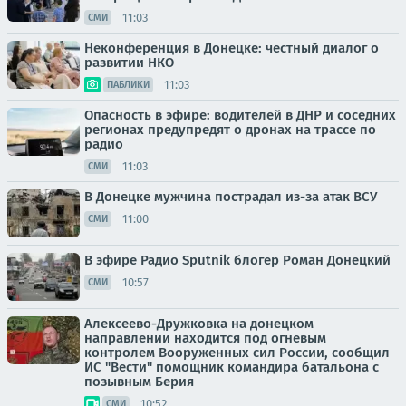
11:03
СМИ
Неконференция в Донецке: честный диалог о
развитии НКО
11:03
ПАБЛИКИ
Опасность в эфире: водителей в ДНР и соседних
регионах предупредят о дронах на трассе по
радио
11:03
СМИ
В Донецке мужчина пострадал из-за атак ВСУ
11:00
СМИ
В эфире Радио Sputnik блогер Роман Донецкий
10:57
СМИ
Алексеево-Дружковка на донецком
направлении находится под огневым
контролем Вооруженных сил России, сообщил
ИС "Вести" помощник командира батальона с
позывным Берия
10:52
СМИ