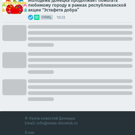
Молодёжь Донецка продолжает помогать
любимому городу в рамках республиканской
акции “Эстафета добра”
10:33
ОФИЦ.
© Лента новостей Донецка
Email:
info@news-donetsk.ru
О нас