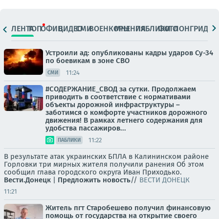
ЛЕНТА
ТОП
ОФИЦ.
ВИДЕО
СМИ
ВОЕНКОРЫ
МНЕНИЯ
ПАБЛИКИ
ФОТО
ЛОНГРИДЫ
Устроили ад: опубликованы кадры ударов Су-34
по боевикам в зоне СВО
11:24
СМИ
#СОДЕРЖАНИЕ_СВОД за сутки. Продолжаем
приводить в соответствие с нормативами
объекты дорожной инфраструктуры –
заботимся о комфорте участников дорожного
движения! В рамках летнего содержания для
удобства пассажиров...
11:22
ПАБЛИКИ
В результате атак украинских БПЛА в Калининском районе
Горловки три мирных жителя получили ранения Об этом
сообщил глава городского округа Иван Приходько.
Вести.Донецк
|
Предложить новость
//
ВЕСТИ ДОНЕЦК
11:21
Житель пгт Старобешево получил финансовую
помощь от государства на открытие своего