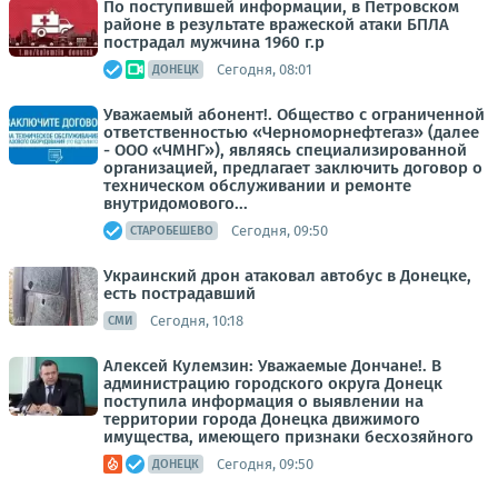
По поступившей информации, в Петровском
районе в результате вражеской атаки БПЛА
пострадал мужчина 1960 г.р
Сегодня, 08:01
ДОНЕЦК
Уважаемый абонент!. Общество с ограниченной
ответственностью «Черноморнефтегаз» (далее
- ООО «ЧМНГ»), являясь специализированной
организацией, предлагает заключить договор о
техническом обслуживании и ремонте
внутридомового...
Сегодня, 09:50
СТАРОБЕШЕВО
Украинский дрон атаковал автобус в Донецке,
есть пострадавший
Сегодня, 10:18
СМИ
Алексей Кулемзин: Уважаемые Дончане!. В
администрацию городского округа Донецк
поступила информация о выявлении на
территории города Донецка движимого
имущества, имеющего признаки бесхозяйного
Сегодня, 09:50
ДОНЕЦК