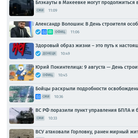
Блэкауты в Макеевке могут продолжиться
11:09
СМИ
Александр Волошин: В День строителя осо
11:06
ОФИЦ.
Здоровый образ жизни – это путь к настоя
10:49
ДОНЕЦК
Юрий Покинтелица: 9 августа — День строи
10:45
ОФИЦ.
Бойцы раскрыли подробности освобождени
10:36
СМИ
ВС РФ поразили пункт управления БПЛА и б
10:33
СМИ
ВСУ атаковали Горловку, ранен мирный жи