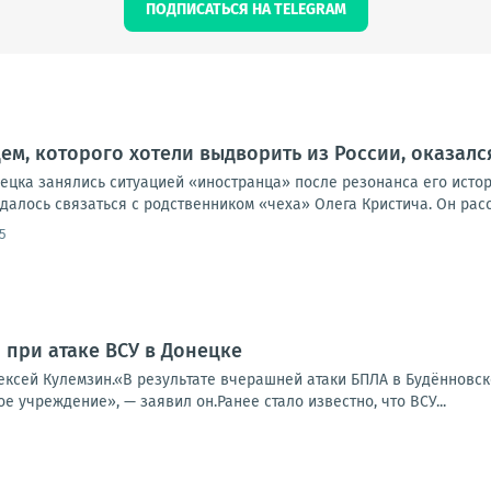
ПОДПИСАТЬСЯ НА TELEGRAM
м, которого хотели выдворить из России, оказал
цка занялись ситуацией «иностранца» после резонанса его истори
алось связаться с родственником «чеха» Олега Кристича. Он расск
5
 при атаке ВСУ в Донецке
ексей Кулемзин.«В результате вчерашней атаки БПЛА в Будённовск
е учреждение», — заявил он.Ранее стало известно, что ВСУ...