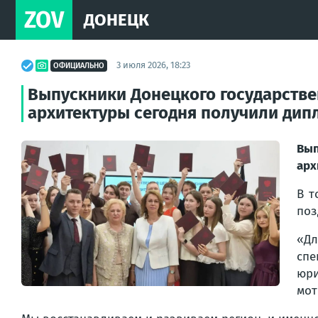
ZOV
ДОНЕЦК
3 июля 2026, 18:23
ОФИЦИАЛЬНО
Выпускники Донецкого государстве
архитектуры сегодня получили ди
Вып
арх
В т
поз
«Дл
спе
юри
мот