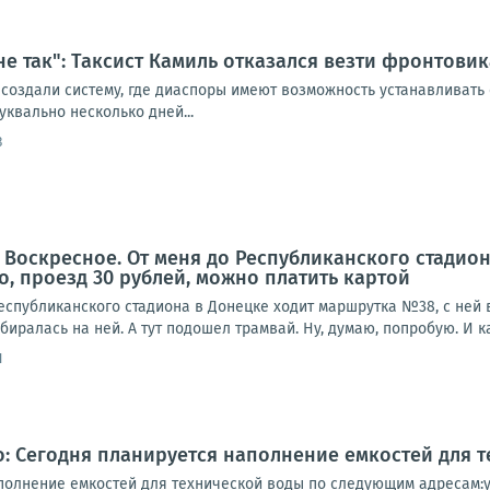
 не так": Таксист Камиль отказался везти фронтови
 создали систему, где диаспоры имеют возможность устанавливать
уквально несколько дней...
3
 Воскресное. От меня до Республиканского стадион
, проезд 30 рублей, можно платить картой
еспубликанского стадиона в Донецке ходит маршрутка №38, с ней 
биралась на ней. А тут подошел трамвай. Ну, думаю, попробую. И ка
1
: Сегодня планируется наполнение емкостей для 
олнение емкостей для технической воды по следующим адресам:ул.