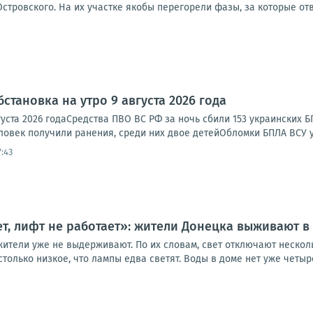
стровского. На их участке якобы перегорели фазы, за которые отве
становка на утро 9 августа 2026 года
густа 2026 годаСредства ПВО ВС РФ за ночь сбили 153 украинских
еловек получили ранения, среди них двое детейОбломки БПЛА ВСУ уп
:43
нет, лифт не работает»: жители Донецка выживают 
жители уже не выдерживают. По их словам, свет отключают нескол
олько низкое, что лампы едва светят. Воды в доме нет уже четыре