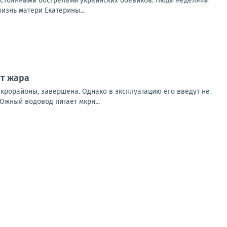
остоянными обстрелами украинских боевиков. Люди неделями
изнь матери Екатерины...
ет жара
крорайоны, завершена. Однако в эксплуатацию его введут не
жный водовод питает мкрн...