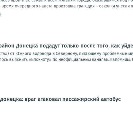
ось пройти её семье и всем жителям города, оказавшимся под п
 время очередного налета произошла трагедия – осколки унесли ж
2
район Донецка подадут только после того, как уйд
ста») от Южного водовода к Северному, питающему проблемные ми
алось выяснить «Блокноту» по неофициальным каналам.Напомним, Ю
донецка: враг атаковал пассажирский автобус