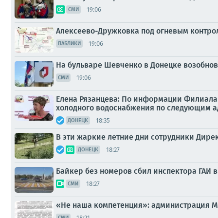
19:06
СМИ
Алексеево-Дружковка под огневым контро
19:06
ПАБЛИКИ
На бульваре Шевченко в Донецке возобнов
19:06
СМИ
Елена Рязанцева: По информации Филиала 
холодного водоснабжения по следующим а
18:35
ДОНЕЦК
В эти жаркие летние дни сотрудники Дире
18:27
ДОНЕЦК
Байкер без номеров сбил инспектора ГАИ 
18:27
СМИ
«Не наша компетенция»: администрация М
18:21
СМИ