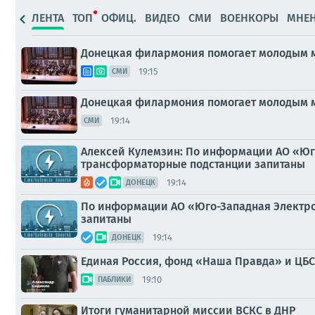
ЛЕНТА
ТОП
ОФИЦ.
ВИДЕО
СМИ
ВОЕНКОРЫ
МНЕ
Донецкая филармония помогает молодым м
19:15
СМИ
Донецкая филармония помогает молодым м
19:14
СМИ
Алексей Кулемзин: По информации АО «Юг
трансформаторные подстанции запитаны
19:14
ДОНЕЦК
По информации АО «Юго-Западная Электро
запитаны
19:14
ДОНЕЦК
Единая Россия, фонд «Наша Правда» и ЦБС
19:10
ПАБЛИКИ
Итоги гуманитарной миссии ВСКС в ДНР