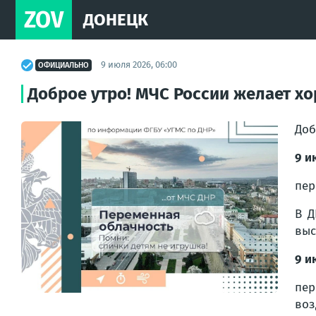
ZOV
ДОНЕЦК
9 июля 2026, 06:00
ОФИЦИАЛЬНО
Доброе утро! МЧС России желает хо
Доб
9 и
пер
В Д
выс
9 и
пер
воз