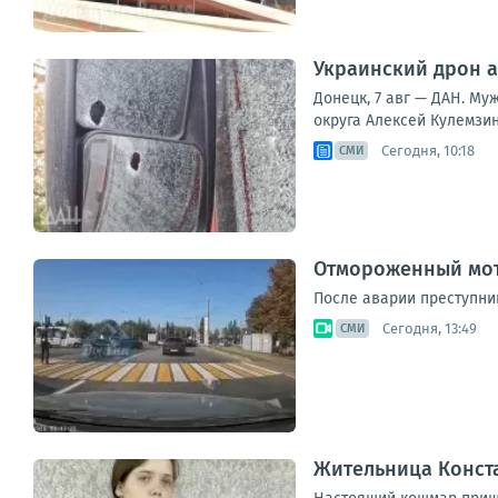
Украинский дрон а
Донецк, 7 авг — ДАН. Му
округа Алексей Кулемзин
Сегодня, 10:18
СМИ
Отмороженный мот
После аварии преступни
Сегодня, 13:49
СМИ
Жительница Конст