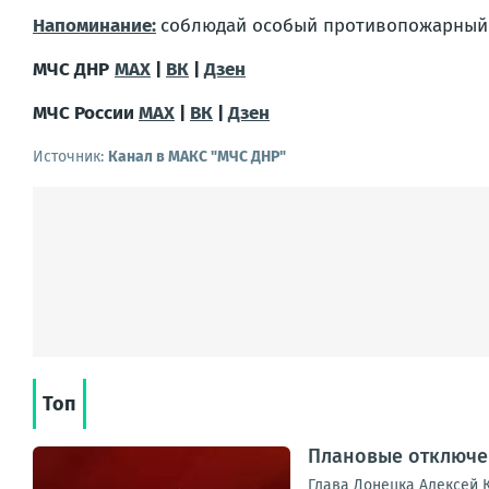
Напоминание:
соблюдай особый противопожарный
МЧС ДНР
MAX
|
ВК
|
Дзен
МЧС России
MAX
|
ВК
|
Дзен
Источник:
Канал в МАКС "МЧС ДНР"
Топ
Плановые отключен
Глава Донецка Алексей К