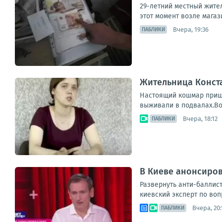
29-летний местный жител
этот момент возле магаз
Вчера, 19:36
ПАБЛИКИ
Жительница Конст
Настоящий кошмар пришл
выживали в подвалах.Во
Вчера, 18:12
ПАБЛИКИ
В Киеве анонсиров
Развернуть анти-баллис
киевский эксперт по воп
Вчера, 20:
ПАБЛИКИ