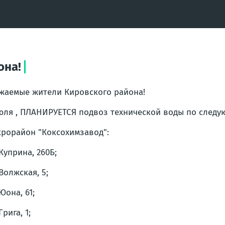
она!
жаемые жители Кировского района!
юля , ПЛАНИРУЕТСЯ подвоз технической воды по следу
рорайон "Коксохимзавод":
 Куприна, 260Б;
 Волжская, 5;
 Юона, 61;
Грига, 1;