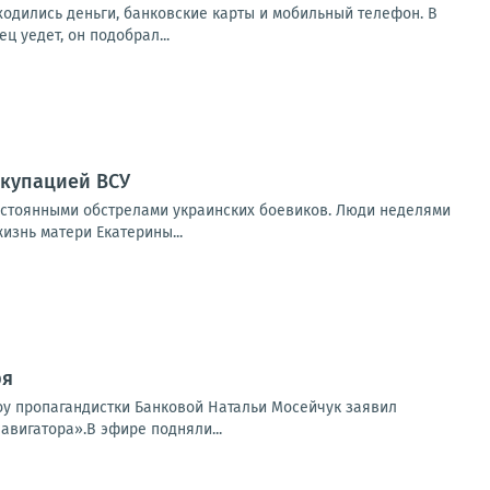
аходились деньги, банковские карты и мобильный телефон. В
 уедет, он подобрал...
ккупацией ВСУ
остоянными обстрелами украинских боевиков. Люди неделями
изнь матери Екатерины...
ря
шоу пропагандистки Банковой Натальи Мосейчук заявил
авигатора».В эфире подняли...