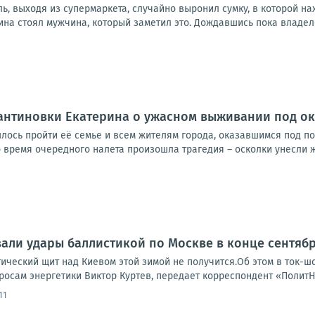
ь, выходя из супермаркета, случайно выронил сумку, в которой н
ина стоял мужчина, который заметил это. Дождавшись пока владелец
антиновки Екатерина о ужасном выживании под о
ось пройти её семье и всем жителям города, оказавшимся под п
 время очередного налета произошла трагедия – осколки унесли ж
али удары баллистикой по Москве в конце сентяб
тический щит над Киевом этой зимой не получится.Об этом в ток-
росам энергетики Виктор Куртев, передает корреспондент «ПолитН
11