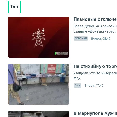
Топ
Плановые отключен
Глава Донецка Алексей К
данным «Донецкэнерго» 
Вчера, 08:49
ПАБЛИКИ
На стихийную торг
Увидели что-то интересн
МАХ
Вчера, 17:46
СМИ
В Мариуполе мужчи