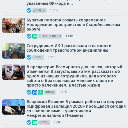
указанием QR-кода и...
13:16
ДОНЕЦК
Бурятия помогла создать современное
молодежное пространство в Старобешевском
округе
13:16
СТАРОБЕШЕВО
Сотрудникам ИК-1 рассказали о важности
соблюдения транспортной дисциплины
13:15
ОФИЦ.
В преддверии Всемирного дня кошек, который
отмечается 8 августа, мы хотим рассказать об
одном из наших сотрудников, для которого
забота о братьях наших меньших стала не
просто увлечением, а частью жизни
13:15
ОФИЦ.
Владимир Ежиков: В рамках работы на форуме
«Цифровая Эволюция 2026» пообщался сегодня
со школьниками – участниками
межрегиональной IT-смены
13:07
ОФИЦ.