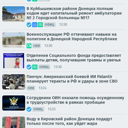
В Куйбышевском районе Донецка полным
ходом идет капитальный ремонт амбулатории
№ 2 Городской больницы №17
13:30
ОФИЦ.
Военнослужащие РФ оттачивают навыки на
полигоне в Донецкой Народной Республике
13:30
СМИ
Отделения Социального фонда предоставляет
выплаты детям, получившим травмы и увечья
13:30
ОФИЦ.
Пинчук: Американский боевой ИИ Palantir
планирует теракты в РФ и удары в зоне СВО
13:24
СМИ
Сотрудники ОИН оказали помощь осужденному
в трудоустройстве в рамках пробации
13:23
ОФИЦ.
Воду в Кировский район Донецка подадут
только после того, как уйдет жара