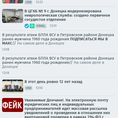
13:23
СМИ
В ЦГКБ № 9 г. Донецка модернизирована
неврологическая служба: создано первичное
сосудистое отделение
13:19
ОФИЦ.
В результате атаки БПЛА ВСУ в Петровском районе Донецка
ранен мужчина 1960 года рождения
ПОДПИСАТЬСЯ
МЫ В
MAКС
//
На самом деле в Донецке
13:18
В результате атаки БПЛА ВСУ в Петровском районе Донецка
ранен мужчина 1960 года рождения//
На самом деле в
Донецке
13:18
В этот день ровно 12 лет назад
13:16
СМИ
Уважаемые Дончане!. На электронную почту
юридических лиц и индивидуальных
предпринимателей идет массовая рассылка
уведомлений о проведении в отношении них
внеплановой проверки в рамках 294-ФЗ с