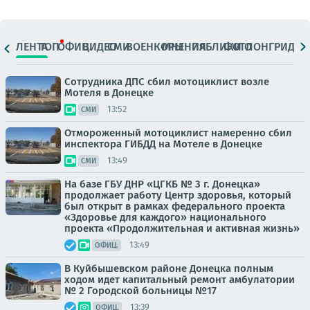
ЛЕНТА
ТОП
ОФИЦ.
ВИДЕО
СМИ
ВОЕНКОРЫ
МНЕНИЯ
ПАБЛИКИ
ФОТО
ЛОНГРИДЫ
Сотрудника ДПС сбил мотоциклист возле
Мотеля в Донецке
13:52
СМИ
Отмороженный мотоциклист намеренно сбил
инспектора ГИБДД на Мотеле в Донецке
13:49
СМИ
На базе ГБУ ДНР «ЦГКБ № 3 г. Донецка»
продолжает работу Центр здоровья, который
был открыт в рамках федерального проекта
«Здоровье для каждого» национального
проекта «Продолжительная и активная жизнь»
13:49
ОФИЦ.
В Куйбышевском районе Донецка полным
ходом идет капитальный ремонт амбулатории
№ 2 Городской больницы №17
13:39
ОФИЦ.