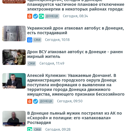
планируется частичное плановое отключение
электроэнергии в некоторых районах города:
Сегодня, 08:34
ДОНЕЦК
Украинский дрон атаковал автобус в Донецке,
есть пострадавший
Сегодня, 10:18
СМИ
Дрон ВСУ атаковал автобус в Донецке - ранен
мирный житель
Сегодня, 11:49
СМИ
Алексей Кулемзин: Уважаемые Дончане!. В
администрацию городского округа Донецк
поступила информация о выявлении на
территории города Донецка движимого
имущества, имеющего признаки бесхозяйного
Сегодня, 09:50
ДОНЕЦК
В Донецке пьяный мужик пострелял из АК по
«Скорой» и полиции: его «запаковала»
Росгвардия
Сегодня, 09:28
СМИ