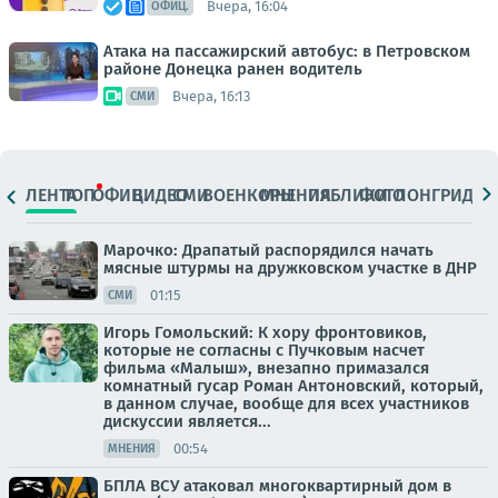
Вчера, 16:04
ОФИЦ.
Атака на пассажирский автобус: в Петровском
районе Донецка ранен водитель
Вчера, 16:13
СМИ
ЛЕНТА
ТОП
ОФИЦ.
ВИДЕО
СМИ
ВОЕНКОРЫ
МНЕНИЯ
ПАБЛИКИ
ФОТО
ЛОНГРИДЫ
Марочко: Драпатый распорядился начать
мясные штурмы на дружковском участке в ДНР
01:15
СМИ
Игорь Гомольский: К хору фронтовиков,
которые не согласны с Пучковым насчет
фильма «Малыш», внезапно примазался
комнатный гусар Роман Антоновский, который,
в данном случае, вообще для всех участников
дискуссии является...
00:54
МНЕНИЯ
БПЛА ВСУ атаковал многоквартирный дом в