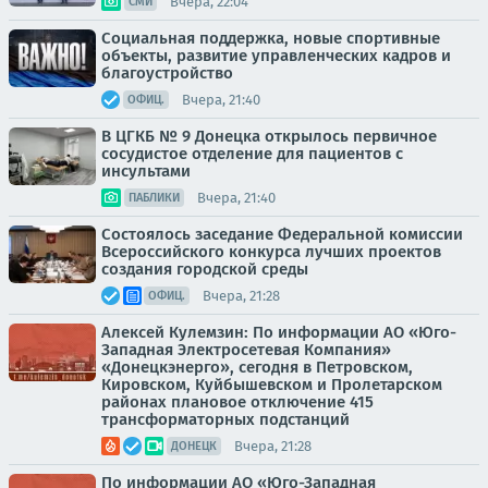
Вчера, 22:04
СМИ
Социальная поддержка, новые спортивные
объекты, развитие управленческих кадров и
благоустройство
Вчера, 21:40
ОФИЦ.
В ЦГКБ № 9 Донецка открылось первичное
сосудистое отделение для пациентов с
инсультами
Вчера, 21:40
ПАБЛИКИ
Состоялось заседание Федеральной комиссии
Всероссийского конкурса лучших проектов
создания городской среды
Вчера, 21:28
ОФИЦ.
Алексей Кулемзин: По информации АО «Юго-
Западная Электросетевая Компания»
«Донецкэнерго», сегодня в Петровском,
Кировском, Куйбышевском и Пролетарском
районах плановое отключение 415
трансформаторных подстанций
Вчера, 21:28
ДОНЕЦК
По информации АО «Юго-Западная