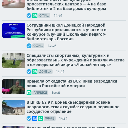
просветительских центров — 4 на базе
библиотек и 2 на базе домов культуры
14:46
ОФИЦ.
Сотрудники школ Донецкой Народной
Республики приглашаются к участию в
конкурсе «Лучший школьный педагог-
библиотекарь России»
14:46
ОФИЦ.
Специалисты спортивных, культурных и
образовательных учреждений приняли участие
в еженедельной акции «Чистый четверг»
14:46
ДОНЕЦК
Крамола от садиста из ВСУ: Киев возродился
лишь в Российской империи
14:40
ПАБЛИКИ
В ЦГКБ № 9 г. Донецка модернизирована
неврологическая служба: создано первичное
сосудистое отделение
14:34
ОФИЦ.