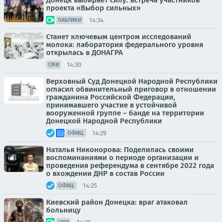
Донецк выбирает силу: встреча участников
проекта «Выбор сильных»
14:34
ПАБЛИКИ
Станет ключевым центром исследований
молока: лаборатория федерального уровня
открылась в ДОНАГРА
14:30
СМИ
Верховный Суд Донецкой Народной Республики
огласил обвинительный приговор в отношении
гражданина Российской Федерации,
принимавшего участие в устойчивой
вооруженной группе – банде на территории
Донецкой Народной Республики
14:29
ОФИЦ.
Наталья Никонорова: Поделилась своими
воспоминаниями о периоде организации и
проведения референдума в сентябре 2022 года
о вхождении ДНР в состав России
14:25
ОФИЦ.
Киевский район Донецка: враг атаковал
больницу