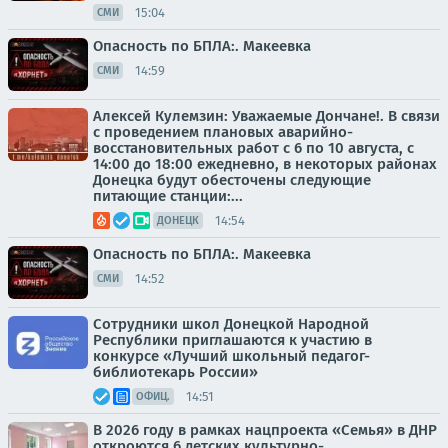
15:04
СМИ
Опасность по БПЛА:. Макеевка
14:59
СМИ
Алексей Кулемзин: Уважаемые Дончане!. В связи
с проведением плановых аварийно-
восстановительных работ с 6 по 10 августа, с
14:00 до 18:00 ежедневно, в некоторых районах
Донецка будут обесточены следующие
питающие станции:...
14:54
ДОНЕЦК
Опасность по БПЛА:. Макеевка
14:52
СМИ
Сотрудники школ Донецкой Народной
Республики приглашаются к участию в
конкурсе «Лучший школьный педагог-
библиотекарь России»
14:51
ОФИЦ.
В 2026 году в рамках нацпроекта «Семья» в ДНР
откроются 6 детских культурно-