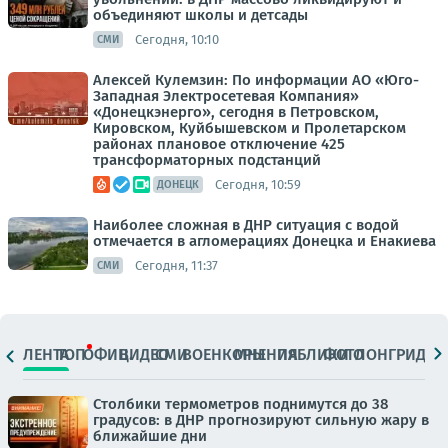
объединяют школы и детсады
Сегодня, 10:10
СМИ
Алексей Кулемзин: По информации АО «Юго-
Западная Электросетевая Компания»
«Донецкэнерго», сегодня в Петровском,
Кировском, Куйбышевском и Пролетарском
районах плановое отключение 425
трансформаторных подстанций
Сегодня, 10:59
ДОНЕЦК
Наиболее сложная в ДНР ситуация с водой
отмечается в агломерациях Донецка и Енакиева
Сегодня, 11:37
СМИ
ЛЕНТА
ТОП
ОФИЦ.
ВИДЕО
СМИ
ВОЕНКОРЫ
МНЕНИЯ
ПАБЛИКИ
ФОТО
ЛОНГРИДЫ
Столбики термометров поднимутся до 38
градусов: в ДНР прогнозируют сильную жару в
ближайшие дни