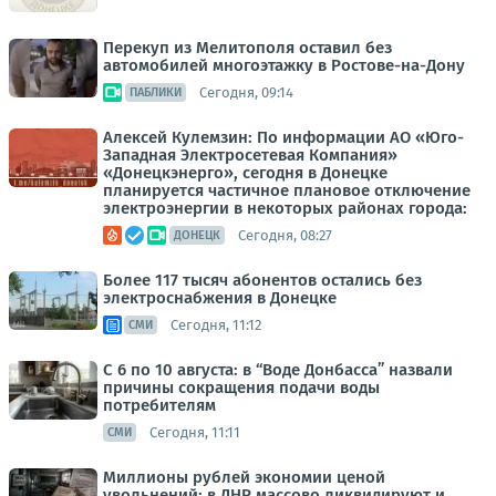
Перекуп из Мелитополя оставил без
автомобилей многоэтажку в Ростове-на-Дону
Сегодня, 09:14
ПАБЛИКИ
Алексей Кулемзин: По информации АО «Юго-
Западная Электросетевая Компания»
«Донецкэнерго», сегодня в Донецке
планируется частичное плановое отключение
электроэнергии в некоторых районах города:
Сегодня, 08:27
ДОНЕЦК
Более 117 тысяч абонентов остались без
электроснабжения в Донецке
Сегодня, 11:12
СМИ
С 6 по 10 августа: в “Воде Донбасса” назвали
причины сокращения подачи воды
потребителям
Сегодня, 11:11
СМИ
Миллионы рублей экономии ценой
увольнений: в ДНР массово ликвидируют и