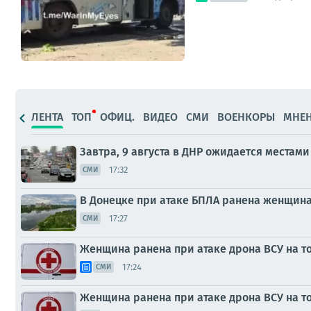
ЛЕНТА
ТОП
ОФИЦ.
ВИДЕО
СМИ
ВОЕНКОРЫ
МНЕ
Завтра, 9 августа в ДНР ожидается местам
17:32
СМИ
В Донецке при атаке БПЛА ранена женщин
17:27
СМИ
Женщина ранена при атаке дрона ВСУ на т
17:24
СМИ
Женщина ранена при атаке дрона ВСУ на т