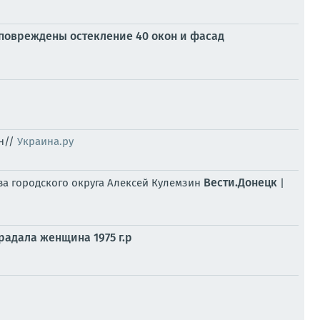
повреждены остекление 40 окон и фасад
ин//
Украина.ру
Вести.Донецк
ва городского округа Алексей Кулемзин
|
радала женщина 1975 г.р