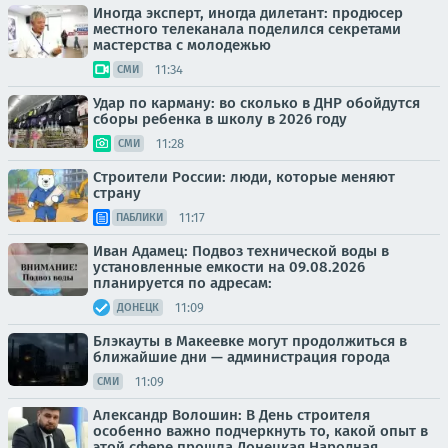
Иногда эксперт, иногда дилетант: продюсер
местного телеканала поделился секретами
мастерства с молодежью
11:34
СМИ
Удар по карману: во сколько в ДНР обойдутся
сборы ребенка в школу в 2026 году
11:28
СМИ
Строители России: люди, которые меняют
страну
11:17
ПАБЛИКИ
Иван Адамец: Подвоз технической воды в
установленные емкости на 09.08.2026
планируется по адресам:
11:09
ДОНЕЦК
Блэкауты в Макеевке могут продолжиться в
ближайшие дни — администрация города
11:09
СМИ
Александр Волошин: В День строителя
особенно важно подчеркнуть то, какой опыт в
этой сфере прошла Донецкая Народная