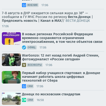
17:06
МНЕНИЯ
7-8 августа в ДНР ожидается сильная жара до 38° —
сообщили в ГУ МЧС России по региону
Вести.Донецк
|
Предложить новость
|
Канал в MAX
//
ВЕСТИ ДОНЕЦК
17:06
В новых регионах Российской Федерации
временно сохраняются ограничения
электроснабжения, в том числе объектов связи
17:06
ОФИЦ.
WarGonzo: 12 лет назад погиб Андрей Стенин,
фотожурналист «России сегодня»
17:06
ВОЕНКОРЫ
Первый набор учащихся стартовал: в Донецке
начинает работать школа цифровых
технологий от Сбера
17:06
СМИ
Донецк по московским стандартам
16:58
СМИ