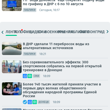
ГП "Вода Донбасса" ещё сократит подачу воды
по графику в ДНР с 6 по 10 августа
Сегодня, 16:17
ПАБЛИКИ
ЛЕНТА
ТОП
ОФИЦ.
ВИДЕО
СМИ
ВОЕНКОРЫ
МНЕНИЯ
ПАБЛИКИ
ФОТО
ЛОНГРИДЫ
В ДНР сделали 11 перебросок воды из
альтернативных источников
18:21
ПАБЛИКИ
Без соревновательного эффекта: 300
спортсменов собрались на первой открытой
тренировке в Донецке
18:09
СМИ
Более 140 тысяч жителей приняли участие в
первых двух волнах общественного
обсуждения народной программы Единой
России
18:09
ДОНЕЦК