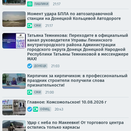
21:17
ПАБЛИКИ
Момент удара БПЛА по автозаправочной
станции на Донецкой Кольцевой Автодороге
21:17
СМИ
Татьяна Темникова: Переходите в официальный
канал руководителя Управы Ленинского
внутригородского района Администрации
городского округа Донецк Донецкой Народной
Республики Татьяны Темниковой в мессенджере
MAX!
21:03
ДОНЕЦК
Кирпичик за кирпичиком: в профессиональный
праздник строители получили слова
признательности!
21:00
СМИ
Главное: Комсомольское! 10.08.2026 г
20:43
ОФИЦ.
Удар с неба по Макеевке! От торгового центра
остались только каркасы