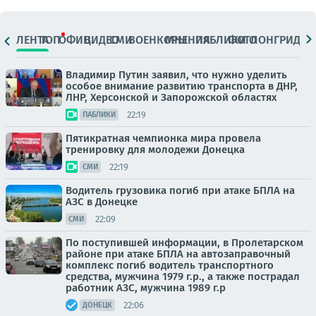
ЛЕНТА
ТОП
ОФИЦ.
ВИДЕО
СМИ
ВОЕНКОРЫ
МНЕНИЯ
ПАБЛИКИ
ФОТО
ЛОНГРИДЫ
Владимир Путин заявил, что нужно уделить
особое внимание развитию транспорта в ДНР,
ЛНР, Херсонской и Запорожской областях
22:19
ПАБЛИКИ
Пятикратная чемпионка мира провела
тренировку для молодежи Донецка
22:19
СМИ
Водитель грузовика погиб при атаке БПЛА на
АЗС в Донецке
22:09
СМИ
По поступившей информации, в Пролетарском
районе при атаке БПЛА на автозаправочный
комплекс погиб водитель транспортного
средства, мужчина 1979 г.р., а также пострадал
работник АЗС, мужчина 1989 г.р
22:06
ДОНЕЦК