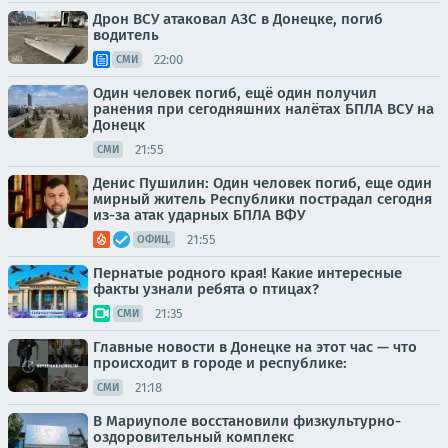
Дрон ВСУ атаковал АЗС в Донецке, погиб
водитель
22:00
СМИ
Один человек погиб, ещё один получил
ранения при сегодняшних налётах БПЛА ВСУ на
Донецк
21:55
СМИ
Денис Пушилин: Один человек погиб, еще один
мирный житель Республики пострадал сегодня
из-за атак ударных БПЛА ВФУ
21:55
ОФИЦ.
Пернатые родного края! Какие интересные
факты узнали ребята о птицах?
21:35
СМИ
Главные новости в Донецке на этот час — что
происходит в городе и республике:
21:18
СМИ
В Мариуполе восстановили физкультурно-
оздоровительный комплекс