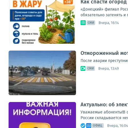
Как спасти огород 
«Донецкий» филиал Россе
обязательно затенять и 
Вчера, 16:14
СМИ
Отмороженный мот
После аварии преступни
Вчера, 13:49
СМИ
Актуально: об эле
Уважаемые абоненты!В с
России складывается неп
Вчера, 16:04
ОФИЦ.