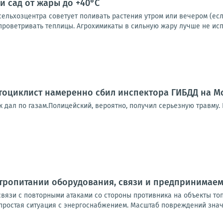
и сад от жары до +40°C
льхозцентра советует поливать растения утром или вечером (если
проветривать теплицы. Агрохимикаты в сильную жару лучше не испол
оциклист намеренно сбил инспектора ГИБДД на Мо
к дал по газам.Полицейский, вероятно, получил серьезную травму.
ктропитании оборудования, связи и предпринимае
вязи с повторными атаками со стороны противника на объекты то
ростая ситуация с энергоснабжением. Масштаб повреждений значит