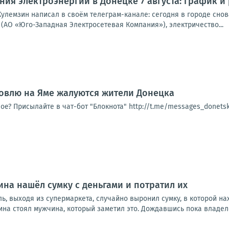
ия электроэнергии в Донецке 7 августа: график и
улемзин написал в своём телеграм-канале: сегодня в городе снова
(АО «Юго-Западная Электросетевая Компания»), электричество...
овлю на Яме жалуются жители Донецка
ое? Присылайте в чат-бот "Блокнота" http://t.me/messages_donet
на нашёл сумку с деньгами и потратил их
ь, выходя из супермаркета, случайно выронил сумку, в которой н
ина стоял мужчина, который заметил это. Дождавшись пока владелец