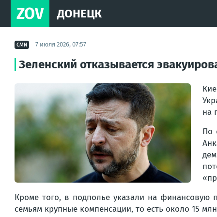
ZOV
ДОНЕЦК
7 июля 2026, 07:57
СМИ
Зеленский отказывается эвакуирова
Кие
Укр
на 
По 
Анк
дем
пот
«пр
Кроме того, в подполье указали на финансовую 
семьям крупные компенсации, то есть около 15 млн