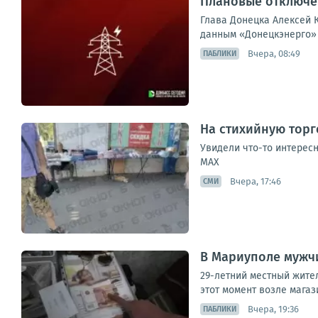
Плановые отключен
Глава Донецка Алексей К
данным «Донецкэнерго» 
Вчера, 08:49
ПАБЛИКИ
На стихийную торг
Увидели что-то интересн
МАХ
Вчера, 17:46
СМИ
В Мариуполе мужчи
29-летний местный жител
этот момент возле магаз
Вчера, 19:36
ПАБЛИКИ