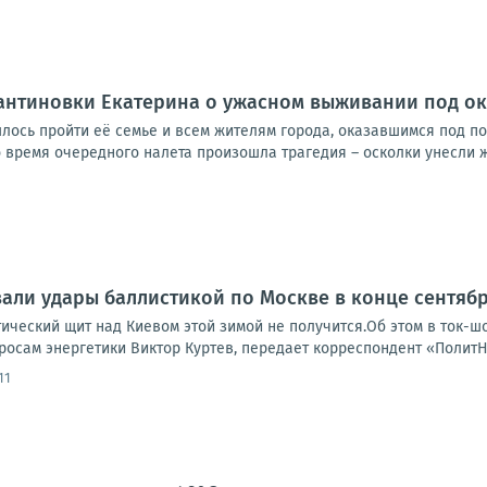
антиновки Екатерина о ужасном выживании под о
ось пройти её семье и всем жителям города, оказавшимся под п
 время очередного налета произошла трагедия – осколки унесли ж
али удары баллистикой по Москве в конце сентяб
тический щит над Киевом этой зимой не получится.Об этом в ток-
росам энергетики Виктор Куртев, передает корреспондент «ПолитН
11