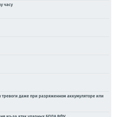
у часу
л тревоги даже при разряженном аккумуляторе или
дня из-за атак ударных БПЛА ВФУ