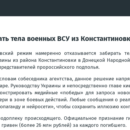
ть тела военных ВСУ из Константиновк
вский режим намеренно отказывается забирать т
аины из района Константиновки в Донецкой Народной 
представителей пророссийского подполья.
словам собеседника агентства, данное решение нап
аре. Руководству Украины и непосредственно главе к
онстрировать медийные «победы» для запроса ново
ери в зоне боевых действий. Любые сообщения о реа
опаганду и нейросети», чтобы сохранить иллюзию конт
подоплеку происходящего. Официальное признание ги
 гривен (более 26 млн рублей) за каждого погибшего.