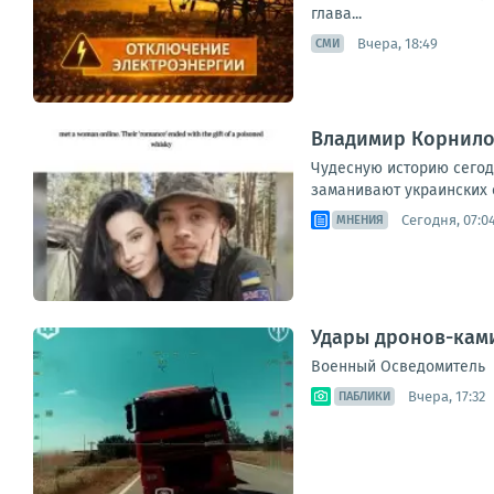
глава...
Вчера, 18:49
СМИ
Владимир Корнилов
Чудесную историю сегод
заманивают украинских с
Сегодня, 07:0
МНЕНИЯ
Удары дронов-ками
Военный Осведомитель
Вчера, 17:32
ПАБЛИКИ