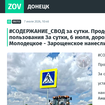
ZOV
ДОНЕЦК
7 июля 2026, 10:46
ФОТО
#СОДЕРЖАНИЕ_СВОД за сутки. Продо
пользования За сутки, 6 июля, до
Молодецкое - Зарощенское нанесли.
#СО
Про
За 
уст
нан
Амв