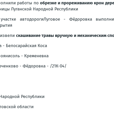
олнили работы по
обрезке и прореживанию крон дер
ницы Луганской Народной Республики
участке автодороги
Луговое - Фёдоровка
выполнил
рытия
оизвели
скашивание травы вручную и механическим сп
а - Белосарайская Коса
оянисоль - Кременевка
рченково - Фёдоровка - /21К-04/
й Народной Республики
стовской области