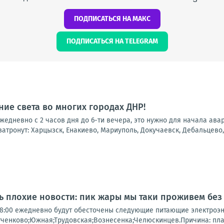
ПОДПИСАТЬСЯ НА МАКС
ПОДПИСАТЬСЯ НА TELEGRAM
ие света во многих городах ДНР!
 ежедневно с 2 часов дня до 6-ти вечера, это нужно для начала ав
атронут: Харцызск, Енакиево, Мариуполь, Докучаевск, Дебальцево, 
нь плохие новости: пик жары мы таки проживем без
о 18:00 ежедневно будут обесточены следующие питающие электроэ
тченково;Южная;Трудовская;Вознесенка;Челюскинцев.Причина: пл