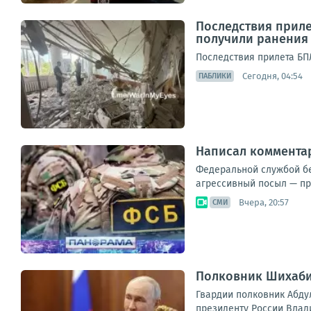
Последствия приле
получили ранения
Последствия прилета БП
Сегодня, 04:54
ПАБЛИКИ
Написал комментар
Федеральной службой бе
агрессивный посыл — пр
Вчера, 20:57
СМИ
Полковник Шихаби
Гвардии полковник Абду
президенту России Влади