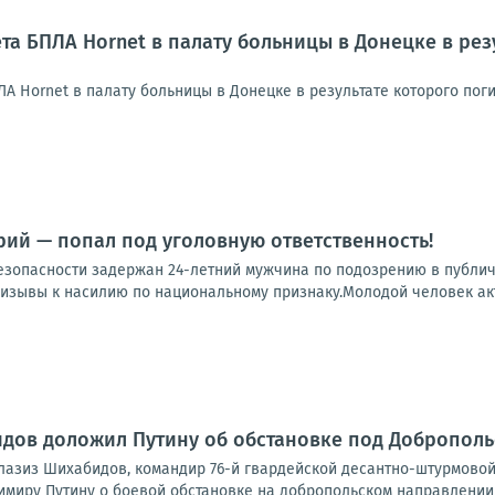
та БПЛА Hornet в палату больницы в Донецке в рез
ЛА Hornet в палату больницы в Донецке в результате которого по
ий — попал под уголовную ответственность!
зопасности задержан 24-летний мужчина по подозрению в публичн
изывы к насилию по национальному признаку.Молодой человек акт
дов доложил Путину об обстановке под Добропол
лазиз Шихабидов, командир 76-й гвардейской десантно-штурмово
миру Путину о боевой обстановке на добропольском направлении в