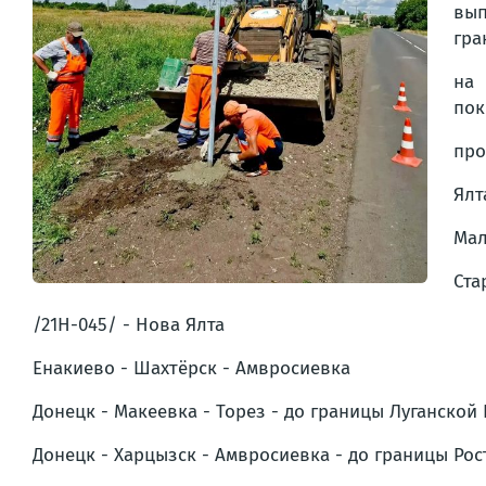
вып
гра
на 
пок
пр
Ялт
Мал
Ста
/21Н-045/ - Нова Ялта
Енакиево - Шахтёрск - Амвросиевка
Донецк - Макеевка - Торез - до границы Луганско
Донецк - Харцызск - Амвросиевка - до границы Ро