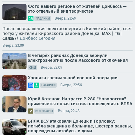
Фото нашего региона от жителей Донбасса —
это отдельный вид творчества
Вчера, 23:49
ПАБЛИКИ
После возвращения электроэнергии в Киевский район, свет
потух у жителей Кировского района Донецка.
MAX
|
TG
|
Связь
//
Донбасс Сегодня
Вчера, 23:09
В четырёх районах Донецка вернули
электроэнергию после массового отключения
Вчера, 23:09
СМИ
Хроника специальной военной операции
Вчера, 22:56
ПАБЛИКИ
Юрий Котенок: На трассе Р-280 "Новороссия"
применяется новая система оповещения о БПЛА
Вчера, 22:48
ВОЕНКОРЫ
БПЛА ВСУ атаковали Донецк и Горловку:
погибла женщина в больнице, шестеро ранены,
повреждены автобусы и дома