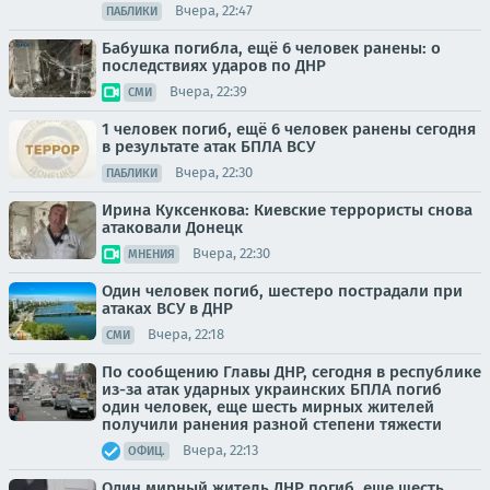
Вчера, 22:47
ПАБЛИКИ
Бабушка погибла, ещё 6 человек ранены: о
последствиях ударов по ДНР
Вчера, 22:39
СМИ
1 человек погиб, ещё 6 человек ранены сегодня
в результате атак БПЛА ВСУ
Вчера, 22:30
ПАБЛИКИ
Ирина Куксенкова: Киевские террористы снова
атаковали Донецк
Вчера, 22:30
МНЕНИЯ
Один человек погиб, шестеро пострадали при
атаках ВСУ в ДНР
Вчера, 22:18
СМИ
По сообщению Главы ДНР, сегодня в республике
из-за атак ударных украинских БПЛА погиб
один человек, еще шесть мирных жителей
получили ранения разной степени тяжести
Вчера, 22:13
ОФИЦ.
Один мирный житель ДНР погиб, еще шесть