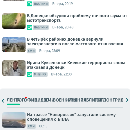
Вчера, 20:19
ПАБЛИКИ
В Донецке обсудили проблему ночного шума от
мототранспорта
Вчера, 20:48
ПАБЛИКИ
В четырёх районах Донецка вернули
электроэнергию после массового отключения
Вчера, 23:09
СМИ
Ирина Куксенкова: Киевские террористы снова
атаковали Донецк
Вчера, 22:30
МНЕНИЯ
ЛЕНТА
ТОП
ОФИЦ.
ВИДЕО
СМИ
ВОЕНКОРЫ
МНЕНИЯ
ПАБЛИКИ
ФОТО
ЛОНГРИДЫ
На трассе "Новороссия" запустили систему
оповещения о БПЛА
00:13
СМИ