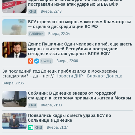
пострадали из-за атак ударных БПЛА ВФУ
Вчера, 22:13
СМИ
ВСУ стреляют по мирным жителям Краматорска
— с целью дискредитации ВС РФ
Вчера, 22:04
ПАБЛИКИ
Денис Пушилин: Один человек погиб, еще шесть
мирных жителей Республики пострадали
сегодня из-за атак ударных БПЛА ВФУ
Вчера, 22:00
ОФИЦ.
За последний год Донецк приблизился к московским
стандартам? – да – нет//
Новости ДНР | Блокнот Донецк
Вчера, 21:36
Собянин: В Донецке внедряют городской
стандарт, к которому привыкли жители Москвы
Вчера, 21:33
СМИ
Появились кадры с места удара ВСУ по
больнице в Донецке
Вчера, 21:27
СМИ