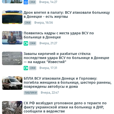
Вчера, 14:27
СМИ
Дрон влетел в палату: ВСУ атаковали больницу
в Донецке - есть жертвы
Вчера, 16:56
СМИ
Появились кадры с места удара ВСУ по
больнице в Донецке
Вчера, 21:27
СМИ
Завалы кирпичей и разбитые стёкла:
последствия удара ВСУ по больнице в Донецке
— на кадрах "Известий"
Вчера, 17:31
СМИ
БПЛА ВСУ атаковали Донецк и Горловку:
погибла женщина в больнице, шестеро ранены,
повреждены автобусы и дома
Вчера, 22:47
ПАБЛИКИ
СК РФ возбудил уголовное дело о теракте по
факту украинской атаки на больницу в ДНР,
сообщили в ведомстве