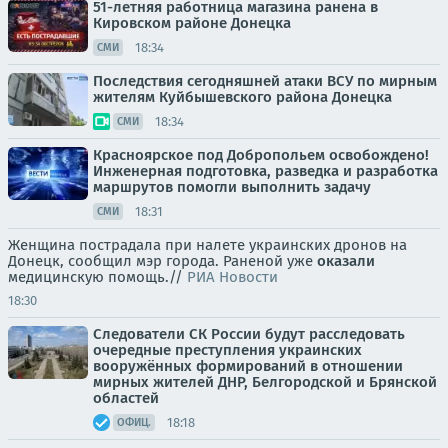
51-летняя работница магазина ранена в
Кировском районе Донецка
18:34
СМИ
Последствия сегодняшней атаки ВСУ по мирным
жителям Куйбышевского района Донецка
18:34
СМИ
Красноярское под Добропольем освобождено!
Инженерная подготовка, разведка и разработка
маршрутов помогли выполнить задачу
18:31
СМИ
Женщина пострадала при налете украинских дронов на
Донецк, сообщил мэр города. Раненой уже
оказали
медицинскую помощь.//
РИА Новости
18:30
Следователи СК России будут расследовать
очередные преступления украинских
вооружённых формирований в отношении
мирных жителей ДНР, Белгородской и Брянской
областей
18:18
ОФИЦ.