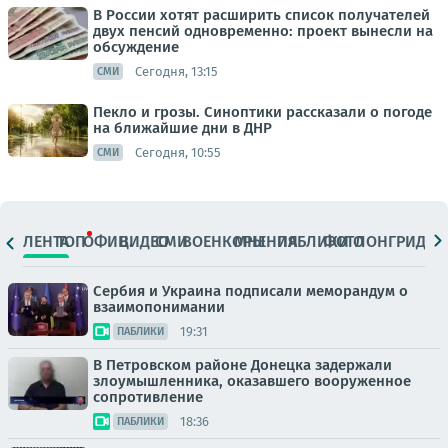
В России хотят расширить список получателей
двух пенсий одновременно: проект вынесли на
обсуждение
Сегодня, 13:15
СМИ
Пекло и грозы. Синоптики рассказали о погоде
на ближайшие дни в ДНР
Сегодня, 10:55
СМИ
ЛЕНТА
ТОП
ОФИЦ.
ВИДЕО
СМИ
ВОЕНКОРЫ
МНЕНИЯ
ПАБЛИКИ
ФОТО
ЛОНГРИДЫ
Сербия и Украина подписали меморандум о
взаимопонимании
19:31
ПАБЛИКИ
В Петровском районе Донецка задержали
злоумышленника, оказавшего вооруженное
сопротивление
18:36
ПАБЛИКИ