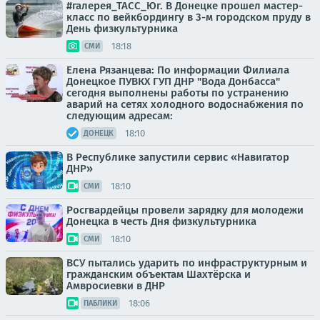
#галерея_ТАСС_Юг. В Донецке прошел мастер-
класс по вейкбордингу в 3-м городском пруду в
День физкультурника
18:18
СМИ
Елена Рязанцева: По информации Филиала
Донецкое ПУВКХ ГУП ДНР "Вода Донбасса"
сегодня выполнены работы по устранению
аварий на сетях холодного водоснабжения по
следующим адресам:
18:10
ДОНЕЦК
В Республике запустили сервис «Навигатор
ДНР»
18:10
СМИ
Росгвардейцы провели зарядку для молодежи
Донецка в честь Дня физкультурника
18:10
СМИ
ВСУ пытались ударить по инфраструктурным и
гражданским объектам Шахтёрска и
Амвросиевки в ДНР
18:06
ПАБЛИКИ