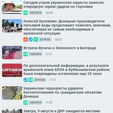
Сегодня утром украинские нацисты нанесли
очередную серию ударов по Горловке
18:06
ПАБЛИКИ
Алексей Кулемзин: Донецкие производители
питьевой воды продолжают помогать землякам,
обеспечивая их самым необходимым в
кризисной ситуации
18:03
ДОНЕЦК
Встреча Вучича и Зеленского в Белграде
17:51
ПАБЛИКИ
По дополнительной информации, в результате
вражеской атаки БПЛА в Куйбышевском районе
были повреждены остекление еще 20 окон
17:37
ДОНЕЦК
Украинские террористы ударили
беспилотниками по гражданским объектам
Донецка
17:35
ПАБЛИКИ
Завтра, 9 августа в ДНР ожидается местами