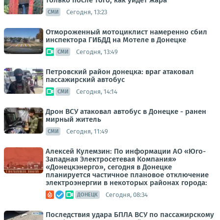
только после того, как уйдет жара
Сегодня, 13:23
СМИ
Отмороженный мотоциклист намеренно сбил
инспектора ГИБДД на Мотеле в Донецке
Сегодня, 13:49
СМИ
Петровский район донецка: враг атаковал
пассажирский автобус
Сегодня, 14:14
СМИ
Дрон ВСУ атаковал автобус в Донецке - ранен
мирный житель
Сегодня, 11:49
СМИ
Алексей Кулемзин: По информации АО «Юго-
Западная Электросетевая Компания»
«Донецкэнерго», сегодня в Донецке
планируется частичное плановое отключение
электроэнергии в некоторых районах города:
Сегодня, 08:34
ДОНЕЦК
Последствия удара БПЛА ВСУ по пассажирскому