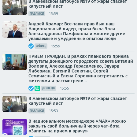
В макеевском автобусе №19 от жары спасает
капустный лист
15:59
ПАБЛИКИ
Андрей Крамар: Все-таки прав был наш
Национальный лидер, права была Элла
Александровна Памфилова и многие другие
уважаемые и умудренные опытом люди
15:59
ОФИЦ.
ПРИЕМ ГРАЖДАН. В рамках планового приема
депутаты Донецкого городского совета Виталий
Воловик, Александр Герасименко, Эдуард
Либерман, Евгений Селютин, Сергей
Семичасный и Елена Сорокина встретились с
жителями и рассмотрели...
15:55
ДОНЕЦК
В макеевском автобусе №19 от жары спасает
капустный лист
15:53
ПАБЛИКИ
В национальном мессенджере «MAX» можно
закрыть свой больничный через чат-бота
«Запись на прием к врачу»