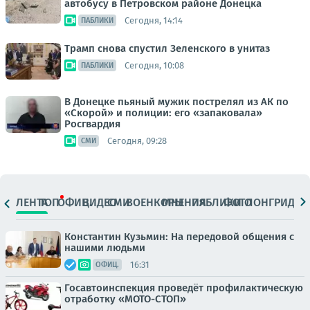
автобусу в Петровском районе Донецка
Сегодня, 14:14
ПАБЛИКИ
Трамп снова спустил Зеленского в унитаз
Сегодня, 10:08
ПАБЛИКИ
В Донецке пьяный мужик пострелял из АК по
«Скорой» и полиции: его «запаковала»
Росгвардия
Сегодня, 09:28
СМИ
ЛЕНТА
ТОП
ОФИЦ.
ВИДЕО
СМИ
ВОЕНКОРЫ
МНЕНИЯ
ПАБЛИКИ
ФОТО
ЛОНГРИДЫ
Константин Кузьмин: На передовой общения с
нашими людьми
16:31
ОФИЦ.
Госавтоинспекция проведёт профилактическую
отработку «МОТО-СТОП»