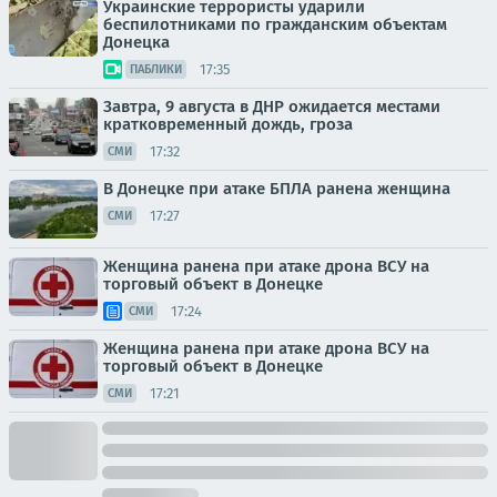
Украинские террористы ударили
беспилотниками по гражданским объектам
Донецка
17:35
ПАБЛИКИ
Завтра, 9 августа в ДНР ожидается местами
кратковременный дождь, гроза
17:32
СМИ
В Донецке при атаке БПЛА ранена женщина
17:27
СМИ
Женщина ранена при атаке дрона ВСУ на
торговый объект в Донецке
17:24
СМИ
Женщина ранена при атаке дрона ВСУ на
торговый объект в Донецке
17:21
СМИ