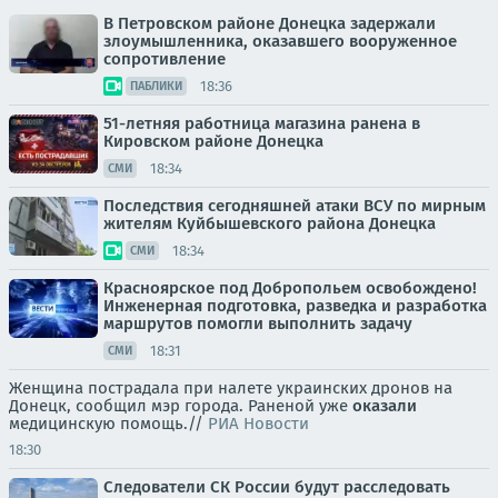
В Петровском районе Донецка задержали
злоумышленника, оказавшего вооруженное
сопротивление
18:36
ПАБЛИКИ
51-летняя работница магазина ранена в
Кировском районе Донецка
18:34
СМИ
Последствия сегодняшней атаки ВСУ по мирным
жителям Куйбышевского района Донецка
18:34
СМИ
Красноярское под Добропольем освобождено!
Инженерная подготовка, разведка и разработка
маршрутов помогли выполнить задачу
18:31
СМИ
Женщина пострадала при налете украинских дронов на
Донецк, сообщил мэр города. Раненой уже
оказали
медицинскую помощь.//
РИА Новости
18:30
Следователи СК России будут расследовать