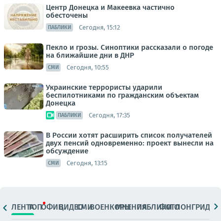
Центр Донецка и Макеевка частично
обесточены
Сегодня, 15:12
ПАБЛИКИ
Пекло и грозы. Синоптики рассказали о погоде
на ближайшие дни в ДНР
Сегодня, 10:55
СМИ
Украинские террористы ударили
беспилотниками по гражданским объектам
Донецка
Сегодня, 17:35
ПАБЛИКИ
В России хотят расширить список получателей
двух пенсий одновременно: проект вынесли на
обсуждение
Сегодня, 13:15
СМИ
ЛЕНТА
ТОП
ОФИЦ.
ВИДЕО
СМИ
ВОЕНКОРЫ
МНЕНИЯ
ПАБЛИКИ
ФОТО
ЛОНГРИДЫ