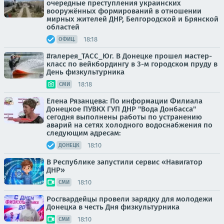
очередные преступления украинских
вооружённых формирований в отношении
мирных жителей ДНР, Белгородской и Брянской
областей
18:18
ОФИЦ.
#галерея_ТАСС_Юг. В Донецке прошел мастер-
класс по вейкбордингу в 3-м городском пруду в
День физкультурника
18:18
СМИ
Елена Рязанцева: По информации Филиала
Донецкое ПУВКХ ГУП ДНР "Вода Донбасса"
сегодня выполнены работы по устранению
аварий на сетях холодного водоснабжения по
следующим адресам:
18:10
ДОНЕЦК
В Республике запустили сервис «Навигатор
ДНР»
18:10
СМИ
Росгвардейцы провели зарядку для молодежи
Донецка в честь Дня физкультурника
18:10
СМИ