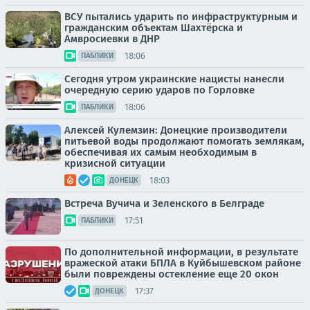
ВСУ пытались ударить по инфраструктурным и
гражданским объектам Шахтёрска и
Амвросиевки в ДНР
18:06
ПАБЛИКИ
Сегодня утром украинские нацисты нанесли
очередную серию ударов по Горловке
18:06
ПАБЛИКИ
Алексей Кулемзин: Донецкие производители
питьевой воды продолжают помогать землякам,
обеспечивая их самым необходимым в
кризисной ситуации
18:03
ДОНЕЦК
Встреча Вучича и Зеленского в Белграде
17:51
ПАБЛИКИ
По дополнительной информации, в результате
вражеской атаки БПЛА в Куйбышевском районе
были повреждены остекление еще 20 окон
17:37
ДОНЕЦК