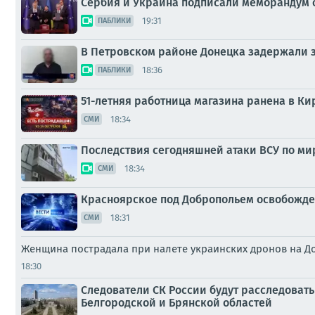
Сербия и Украина подписали меморандум
19:31
ПАБЛИКИ
В Петровском районе Донецка задержали 
18:36
ПАБЛИКИ
51-летняя работница магазина ранена в К
18:34
СМИ
Последствия сегодняшней атаки ВСУ по м
18:34
СМИ
Красноярское под Добропольем освобожден
18:31
СМИ
Женщина пострадала при налете украинских дронов на Д
18:30
Следователи СК России будут расследова
Белгородской и Брянской областей