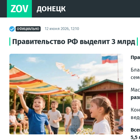
ZOV
ДОНЕЦК
12 июня 2026, 12:10
ОФИЦИАЛЬНО
Правительство РФ выделит 3 млрд
Пра
Бла
сем
Ма
раз
Ко
вед
Все
5,5