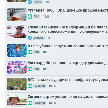
18:18
ОФИЦ.
#галерея_ТАСС_Юг. В Донецке прошел масте
18:18
СМИ
Елена Рязанцева: По информации Филиала 
холодного водоснабжения по следующим а
18:10
ДОНЕЦК
В Республике запустили сервис «Навигато
18:10
СМИ
Росгвардейцы провели зарядку для молоде
18:10
СМИ
ВСУ пытались ударить по инфраструктурн
18:06
ПАБЛИКИ
Сегодня утром украинские нацисты нанесл
18:06
ПАБЛИКИ