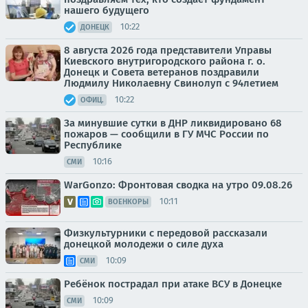
нашего будущего
10:22
ДОНЕЦК
8 августа 2026 года представители Управы
Киевского внутригородского района г. о.
Донецк и Совета ветеранов поздравили
Людмилу Николаевну Свинолуп с 94летием
10:22
ОФИЦ.
За минувшие сутки в ДНР ликвидировано 68
пожаров — сообщили в ГУ МЧС России по
Республике
10:16
СМИ
WarGonzo: Фронтовая сводка на утро 09.08.26
10:11
ВОЕНКОРЫ
Физкультурники с передовой рассказали
донецкой молодежи о силе духа
10:09
СМИ
Ребёнок пострадал при атаке ВСУ в Донецке
10:09
СМИ