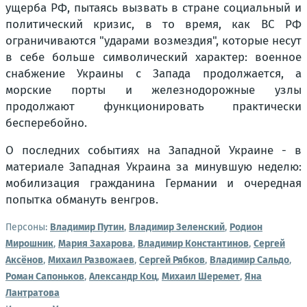
ущерба РФ, пытаясь вызвать в стране социальный и
политический кризис, в то время, как ВС РФ
ограничиваются "ударами возмездия", которые несут
в себе больше символический характер: военное
снабжение Украины с Запада продолжается, а
морские порты и железнодорожные узлы
продолжают функционировать практически
бесперебойно.
О последних событиях на Западной Украине - в
материале Западная Украина за минувшую неделю:
мобилизация гражданина Германии и очередная
попытка обмануть венгров.
Персоны:
Владимир Путин
,
Владимир Зеленский
,
Родион
Мирошник
,
Мария Захарова
,
Владимир Константинов
,
Сергей
Аксёнов
,
Михаил Развожаев
,
Сергей Рябков
,
Владимир Сальдо
,
Роман Сапоньков
,
Александр Коц
,
Михаил Шеремет
,
Яна
Лантратова