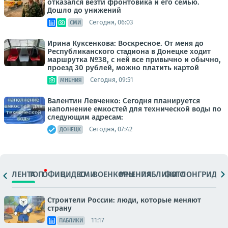
отказался везти фронтовика и его семью.
Дошло до унижений
Сегодня, 06:03
СМИ
Ирина Куксенкова: Воскресное. От меня до
Республиканского стадиона в Донецке ходит
маршрутка №38, с ней все привычно и обычно,
проезд 30 рублей, можно платить картой
Сегодня, 09:51
МНЕНИЯ
Валентин Левченко: Сегодня планируется
наполнение емкостей для технической воды по
следующим адресам:
Сегодня, 07:42
ДОНЕЦК
ЛЕНТА
ТОП
ОФИЦ.
ВИДЕО
СМИ
ВОЕНКОРЫ
МНЕНИЯ
ПАБЛИКИ
ФОТО
ЛОНГРИДЫ
Строители России: люди, которые меняют
страну
11:17
ПАБЛИКИ