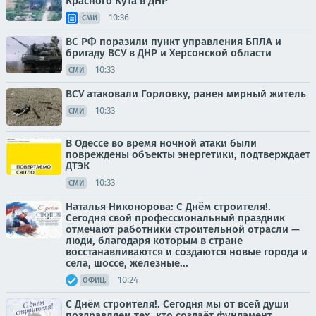
Красного Кута в ДНР
10:36
СМИ
ВС РФ поразили пункт управления БПЛА и
бригаду ВСУ в ДНР и Херсонской области
10:33
СМИ
ВСУ атаковали Горловку, ранен мирный житель
10:33
СМИ
В Одессе во время ночной атаки были
повреждены объекты энергетики, подтверждает
ДТЭК
10:33
СМИ
Наталья Никонорова: С Днём строителя!.
Сегодня свой профессиональный праздник
отмечают работники строительной отрасли —
люди, благодаря которым в стране
восстанавливаются и создаются новые города и
села, шоссе, железные...
10:24
ОФИЦ.
С Днём строителя!. Сегодня мы от всей души
поздравляем тех, кто создаёт фундамент